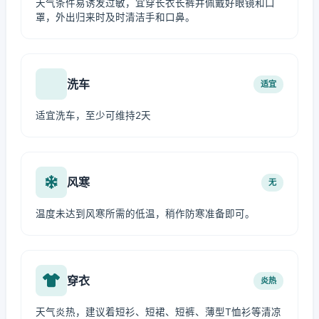
天气条件易诱发过敏，宜穿长衣长裤并佩戴好眼镜和口
罩，外出归来时及时清洁手和口鼻。
洗车
适宜
适宜洗车，至少可维持2天
风寒
无
温度未达到风寒所需的低温，稍作防寒准备即可。
穿衣
炎热
天气炎热，建议着短衫、短裙、短裤、薄型T恤衫等清凉