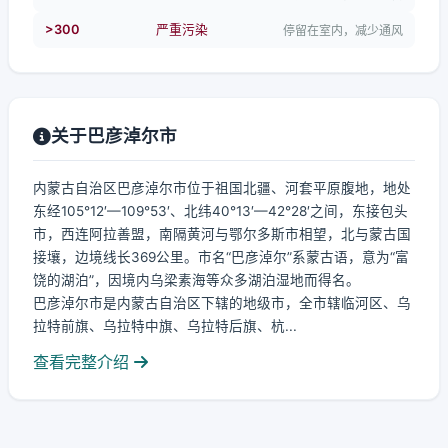
>300
严重污染
停留在室内，减少通风
关于巴彦淖尔市
内蒙古自治区巴彦淖尔市位于祖国北疆、河套平原腹地，地处
东经105°12′—109°53′、北纬40°13′—42°28′之间，东接包头
市，西连阿拉善盟，南隔黄河与鄂尔多斯市相望，北与蒙古国
接壤，边境线长369公里。市名“巴彦淖尔”系蒙古语，意为“富
饶的湖泊”，因境内乌梁素海等众多湖泊湿地而得名。
巴彦淖尔市是内蒙古自治区下辖的地级市，全市辖临河区、乌
拉特前旗、乌拉特中旗、乌拉特后旗、杭...
查看完整介绍