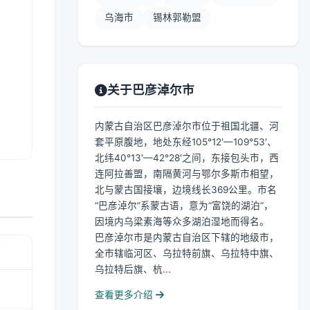
乌海市
锡林郭勒盟
关于巴彦淖尔市
内蒙古自治区巴彦淖尔市位于祖国北疆、河
套平原腹地，地处东经105°12′—109°53′、
北纬40°13′—42°28′之间，东接包头市，西
连阿拉善盟，南隔黄河与鄂尔多斯市相望，
北与蒙古国接壤，边境线长369公里。市名
“巴彦淖尔”系蒙古语，意为“富饶的湖泊”，
因境内乌梁素海等众多湖泊湿地而得名。
巴彦淖尔市是内蒙古自治区下辖的地级市，
全市辖临河区、乌拉特前旗、乌拉特中旗、
乌拉特后旗、杭...
查看更多介绍