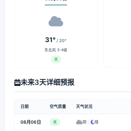
31°
/ 20°
东北风 3-4级
优
未来3天详细预报
日期
空气质量
天气状况
08月06日
阴
|
晴
优