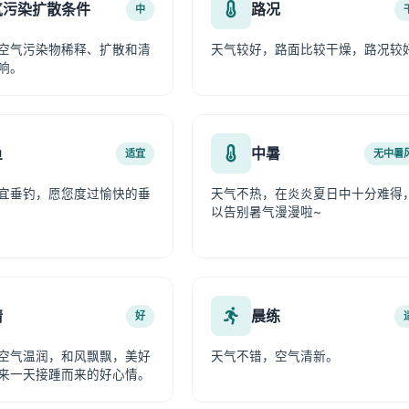
气污染扩散条件
路况
中
空气污染物稀释、扩散和清
天气较好，路面比较干燥，路况较
响。
鱼
中暑
适宜
无中暑
宜垂钓，愿您度过愉快的垂
天气不热，在炎炎夏日中十分难得
以告别暑气漫漫啦~
情
晨练
好
空气温润，和风飘飘，美好
天气不错，空气清新。
来一天接踵而来的好心情。