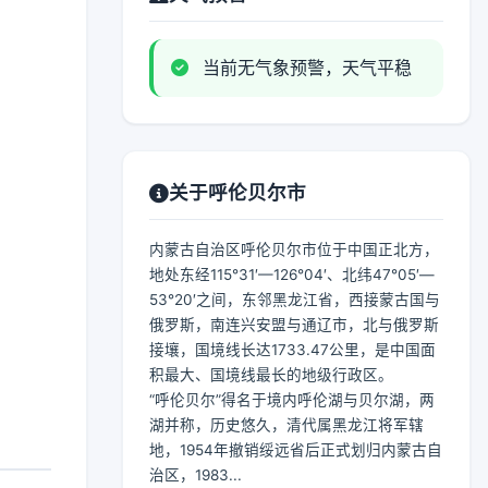
当前无气象预警，天气平稳
关于呼伦贝尔市
内蒙古自治区呼伦贝尔市位于中国正北方，
地处东经115°31′—126°04′、北纬47°05′—
53°20′之间，东邻黑龙江省，西接蒙古国与
俄罗斯，南连兴安盟与通辽市，北与俄罗斯
接壤，国境线长达1733.47公里，是中国面
积最大、国境线最长的地级行政区。
“呼伦贝尔”得名于境内呼伦湖与贝尔湖，两
湖并称，历史悠久，清代属黑龙江将军辖
地，1954年撤销绥远省后正式划归内蒙古自
治区，1983...