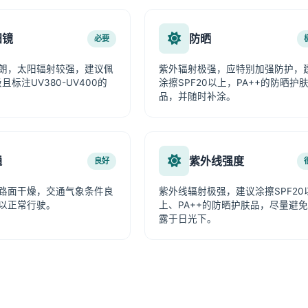
阳镜
防晒
必要
朗，太阳辐射较强，建议佩
紫外辐射极强，应特别加强防护，
且标注UV380-UV400的
涂擦SPF20以上，PA++的防晒护
品，并随时补涂。
通
紫外线强度
良好
路面干燥，交通气象条件良
紫外线辐射极强，建议涂擦SPF20
以正常行驶。
上、PA++的防晒护肤品，尽量避
露于日光下。