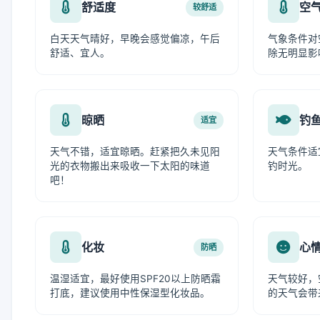
舒适度
空
较舒适
白天天气晴好，早晚会感觉偏凉，午后
气象条件对
舒适、宜人。
除无明显影
晾晒
钓
适宜
天气不错，适宜晾晒。赶紧把久未见阳
天气条件适
光的衣物搬出来吸收一下太阳的味道
钓时光。
吧！
化妆
心
防晒
温湿适宜，最好使用SPF20以上防晒霜
天气较好，
打底，建议使用中性保湿型化妆品。
的天气会带