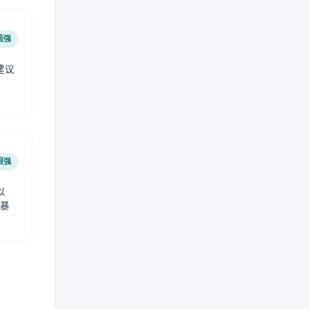
极强
建议
肤
很强
以
免暴