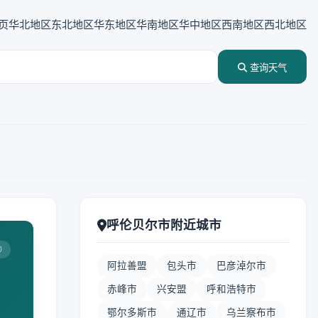
页
华北地区
东北地区
华东地区
华南地区
华中地区
西南地区
西北地区
查询天气
呼伦贝尔市附近城市
0
阿拉善盟
包头市
巴彦淖尔市
赤峰市
兴安盟
呼和浩特市
鄂尔多斯市
通辽市
乌兰察布市