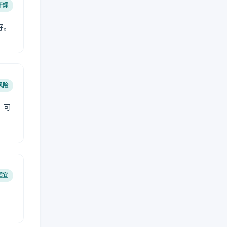
干燥
好。
风险
，可
适宜