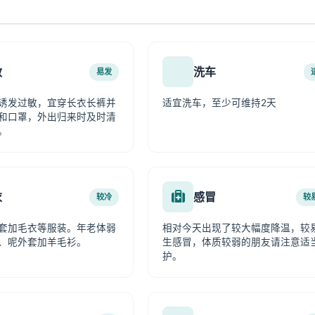
敏
洗车
易发
诱发过敏，宜穿长衣长裤并
适宜洗车，至少可维持2天
和口罩，外出归来时及时清
。
衣
感冒
较冷
较
套加毛衣等服装。年老体弱
相对今天出现了较大幅度降温，较
、呢外套加羊毛衫。
生感冒，体质较弱的朋友请注意适
护。