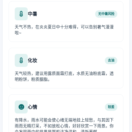
中暑
无中暑风险
天气不热，在炎炎夏日中十分难得，可以告别暑气漫漫
啦~
化妆
去油
天气较热，建议用露质面霜打底，水质无油粉底霜，透
明粉饼，粉质胭脂。
心情
较差
有降水，雨水可能会使心绪无端地挂上轻愁，与其因下
雨而无精打采，不如放松心情，好好欣赏一下雨景。你
会发现雨中的世界是那般洁净温和、清新葱郁。