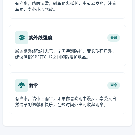
有降水，路面湿滑，刹车距离延长，事故易发期，注意
车距，务必小心驾驶。
紫外线强度
最弱
属弱紫外线辐射天气，无需特别防护。若长期在户外，
建议涂擦SPF在8-12之间的防晒护肤品。
雨伞
带伞
有降水，请带上雨伞，如果你喜欢雨中漫步，享受大自
然给予的温馨和快乐，在短时间外出可收起雨伞。