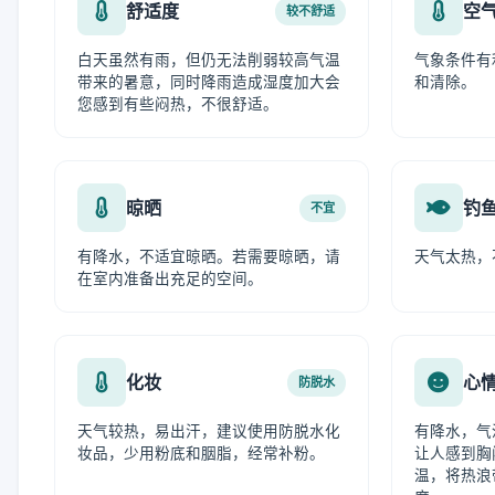
舒适度
空
较不舒适
白天虽然有雨，但仍无法削弱较高气温
气象条件有
带来的暑意，同时降雨造成湿度加大会
和清除。
您感到有些闷热，不很舒适。
晾晒
钓
不宜
有降水，不适宜晾晒。若需要晾晒，请
天气太热，
在室内准备出充足的空间。
化妆
心
防脱水
天气较热，易出汗，建议使用防脱水化
有降水，气
妆品，少用粉底和胭脂，经常补粉。
让人感到胸
温，将热浪