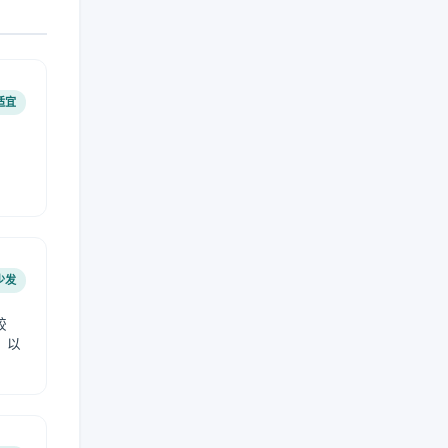
适宜
少发
较
，以