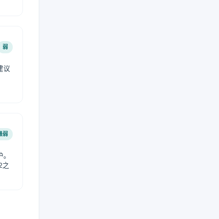
弱
建议
。
最弱
护。
2之