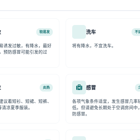
敏
洗车
较易发
不
易诱发过敏，有降水，最好
将有降水，不宜洗车。
，预防感冒可能引发的过
衣
感冒
炎热
建议着短衫、短裙、短裤、
各项气象条件适宜，发生感冒几率
等清凉夏季服装。
低。但请避免长期处于空调房间中
防感冒。