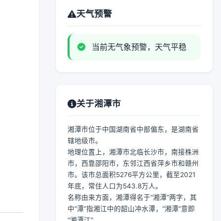
天气预警
当前无气象预警，天气平稳
关于湘潭市
湘潭市位于中国湖南省中部偏东，是湖南省
辖地级市。
地理位置上，湘潭市北临长沙市，南接株洲
市，西靠邵阳市，东邻江西省萍乡市和赣州
市。该市总面积5276平方公里，截至2021
年底，常住人口为543.8万人。
名称由来方面，湘潭得名于“湘潭”两字，其
中“潭”指湘江中的韶山冲水潭，“湘潭”意即
“湘潭江”。