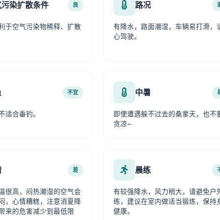
气污染扩散条件
路况
良
利于空气污染物稀释、扩散
有降水，路面潮湿，车辆易打滑，
心驾驶。
鱼
中暑
不宜
不适合垂钓。
即使遭遇躲不过去的桑拿天，也不
贪凉~
情
晨练
差
温很高，闷热潮湿的空气会
有较强降水，风力稍大，请避免户
闷，心情糟糕，注意消夏降
练，建议在室内做适当锻炼，保持
带来的危害减少到最低限
健康。