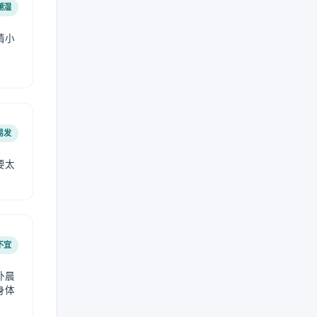
潮湿
请小
易发
要太
不宜
外晨
身体