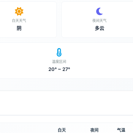
白天天气
夜间天气
阴
多云
温度区间
20° ~ 27°
白天
夜间
气温