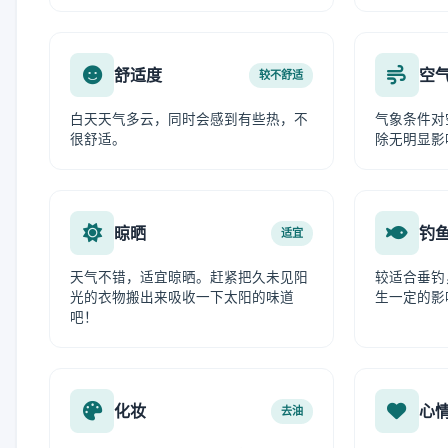
舒适度
空
较不舒适
白天天气多云，同时会感到有些热，不
气象条件对
很舒适。
除无明显影
晾晒
钓
适宜
天气不错，适宜晾晒。赶紧把久未见阳
较适合垂钓
光的衣物搬出来吸收一下太阳的味道
生一定的影
吧！
化妆
心
去油