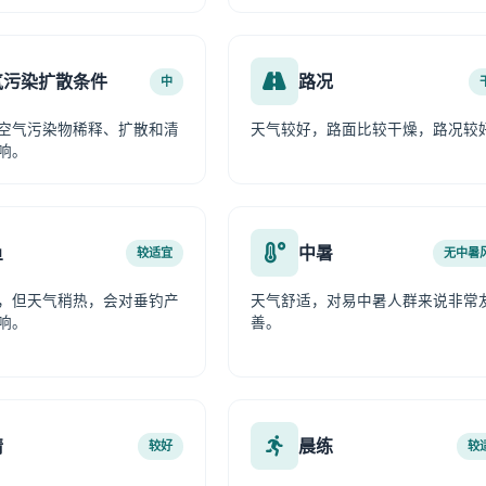
气污染扩散条件
路况
中
空气污染物稀释、扩散和清
天气较好，路面比较干燥，路况较
响。
鱼
中暑
较适宜
无中暑
，但天气稍热，会对垂钓产
天气舒适，对易中暑人群来说非常
响。
善。
情
晨练
较好
较