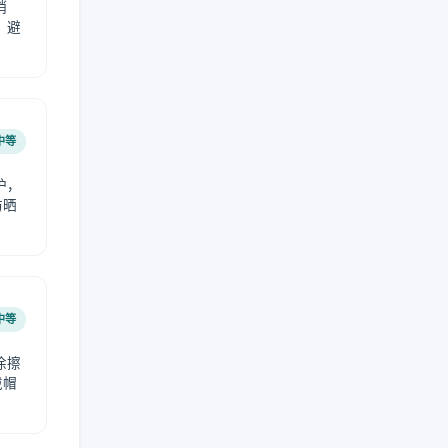
稍
，避
中等
护，
防晒
中等
涂擦
戴帽