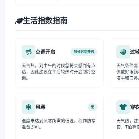
生活指数指南
空调开启
过
部分时间开启
天气热，到中午的时候您将会感到有点
天气条件易
热，因此建议在午后较热时开启制冷空
佩戴好眼镜
调。
洁手和口鼻
风寒
穿
无
温度未达到风寒所需的低温，稍作防寒
天气热，建
准备即可。
套、T恤等