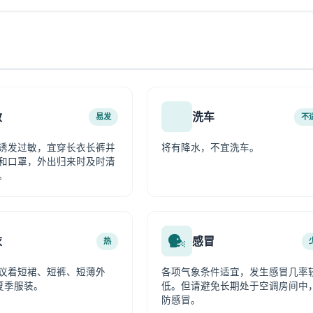
敏
洗车
易发
不
诱发过敏，宜穿长衣长裤并
将有降水，不宜洗车。
和口罩，外出归来时及时清
。
衣
感冒
热
议着短裙、短裤、短薄外
各项气象条件适宜，发生感冒几率
夏季服装。
低。但请避免长期处于空调房间中
防感冒。