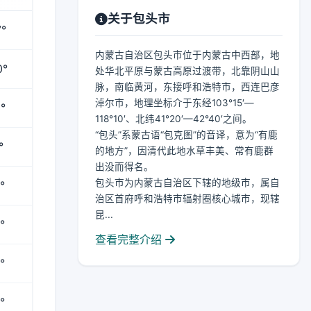
关于包头市
°
内蒙古自治区包头市位于内蒙古中西部，地
0°
处华北平原与蒙古高原过渡带，北靠阴山山
脉，南临黄河，东接呼和浩特市，西连巴彦
淖尔市，地理坐标介于东经103°15′—
°
118°10′、北纬41°20′—42°40′之间。
“包头”系蒙古语“包克图”的音译，意为“有鹿
°
的地方”，因清代此地水草丰美、常有鹿群
出没而得名。
包头市为内蒙古自治区下辖的地级市，属自
°
治区首府呼和浩特市辐射圈核心城市，现辖
昆...
°
查看完整介绍
°
°