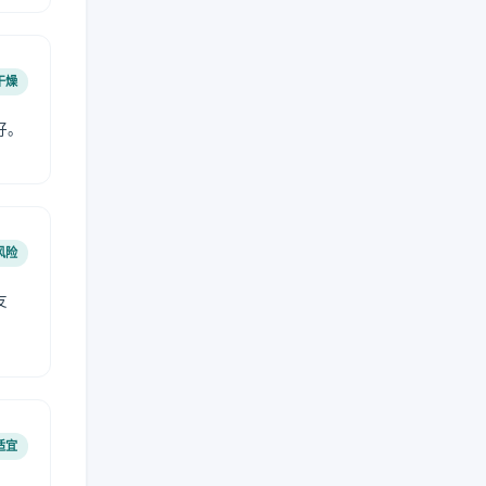
干燥
好。
风险
友
适宜