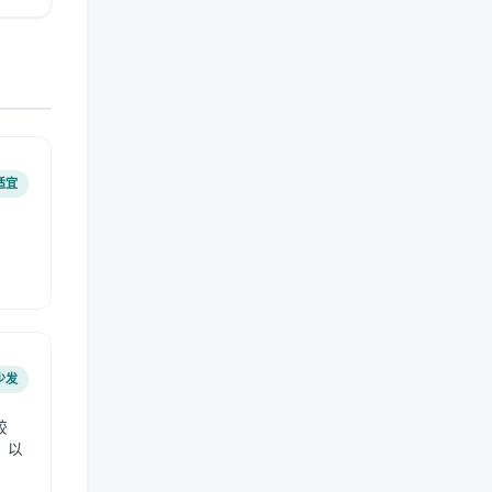
适宜
少发
较
，以