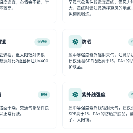
温度适宜，心情会不错，学
早晨气象条件较适宜晨练，但风力
率较高。
大，晨练时请注意选择避风的地点
免迎风锻炼。
阳镜
防晒
很必要
云遮挡，但太阳辐射仍很
属中等强度紫外辐射天气，注意防
戴透射比2级且标注UV400
建议涂擦SPF指数高于15，PA+的
护肤品。
通
紫外线强度
良好
路面干燥，交通气象条件良
属中等强度紫外线辐射天气，建议
以正常行驶。
SPF高于15、PA+的防晒护肤品，
子、太阳镜。