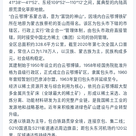
41°38′—41°52′、东经109°52′—110°12′之间，属典型的内陆高
原荒漠化草原地貌。
“白云鄂博”系蒙古语，意为“富饶的神山”，因境内白云鄂博铁矿
所在地原为蒙古族祭祀的圣山而得名。该区为包头市下辖的市
辖区，行政上实行“政企合一”管理体制，由包头市政府直接管
辖，同时接受中国北方稀土（集团）公司的协同管理。
全区总面积约328.6平方公里，截至2020年第七次全国人口普
查，常住人口为1.78万人，以汉族、蒙古族为主，民族构成多
元，社会结构稳定。
其建制始于1950年设立的白云鄂博镇，1958年经国务院批准升
格为县级行政区，正式成立白云鄂博矿区，隶属包头市。1960
年曾短暂划归巴彦淖尔盟，1963年复归包头市并延续至今。
经济以稀土资源开发与综合利用为核心，依托白云鄂博超大型
多金属共生矿床（全球最大的稀土矿），形成以稀土采选、冶
炼分离、功能材料研发为主的完整产业链，是我国稀土工业的
发源地和战略基地。近年来积极推进绿色矿山建设与产业转型
升级。
交通以铁路为主导，包白铁路贯穿全境，连接京包、集二线；
G210国道及S211省道通达周边旗县；距包头东河机场约120公
里，区域通达性持续改善。