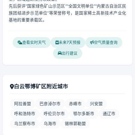
先后获评“国家绿色矿山示范区”“全国文明单位”“内蒙古自治区民
族团结进步示范单位”等荣誉称号，是国家稀土高新技术产业化
基地的重要承载区。
查看实时天气
未来7天预报
空气质量查询
出行建议
白云鄂博矿区附近城市
阿拉善盟
巴彦淖尔市
赤峰市
兴安盟
呼和浩特市
呼伦贝尔市
鄂尔多斯市
通辽市
乌兰察布市
乌海市
锡林郭勒盟