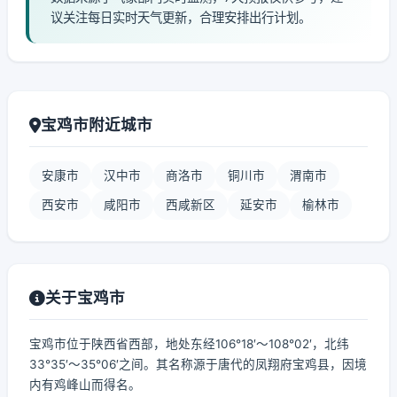
议关注每日实时天气更新，合理安排出行计划。
宝鸡市附近城市
安康市
汉中市
商洛市
铜川市
渭南市
西安市
咸阳市
西咸新区
延安市
榆林市
关于宝鸡市
宝鸡市位于陕西省西部，地处东经106°18′～108°02′，北纬
33°35′～35°06′之间。其名称源于唐代的凤翔府宝鸡县，因境
内有鸡峰山而得名。