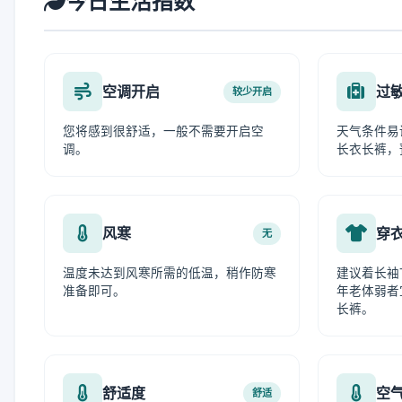
今日生活指数
空调开启
过
较少开启
您将感到很舒适，一般不需要开启空
天气条件易
调。
长衣长裤，
风寒
穿
无
温度未达到风寒所需的低温，稍作防寒
建议着长袖
准备即可。
年老体弱者
长裤。
舒适度
空
舒适