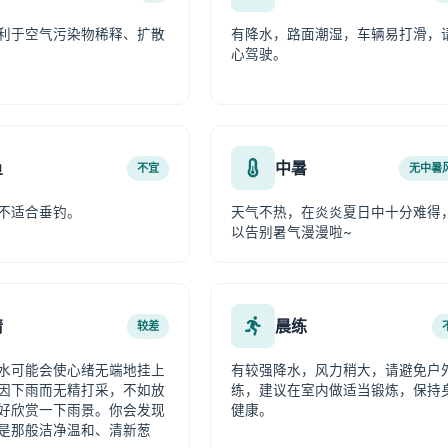
利于空气污染物稀释、扩散
有降水，路面潮湿，车辆易打滑，
心驾驶。
鱼
中暑
不宜
无中暑
不适合垂钓。
天气不热，在炎炎夏日中十分难得
以告别暑气漫漫啦~
情
晨练
较差
水可能会使心绪无端地挂上
有较强降水，风力稍大，请避免户
因下雨而无精打采，不如放
练，建议在室内做适当锻炼，保持
好欣赏一下雨景。你会发现
健康。
是那般洁净温和、清新葱