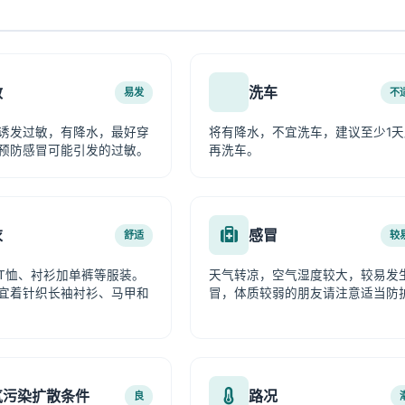
敏
洗车
易发
不
诱发过敏，有降水，最好穿
将有降水，不宜洗车，建议至少1天
预防感冒可能引发的过敏。
再洗车。
衣
感冒
舒适
较
T恤、衬衫加单裤等服装。
天气转凉，空气湿度较大，较易发
宜着针织长袖衬衫、马甲和
冒，体质较弱的朋友请注意适当防
气污染扩散条件
路况
良