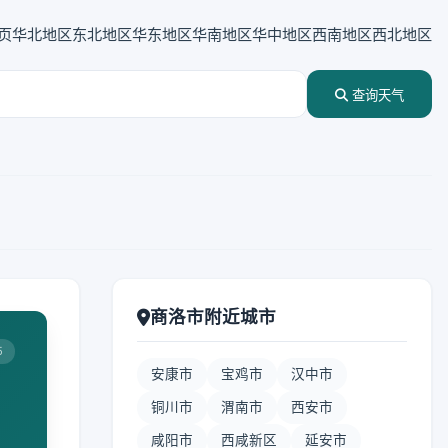
页
华北地区
东北地区
华东地区
华南地区
华中地区
西南地区
西北地区
查询天气
商洛市附近城市
5
安康市
宝鸡市
汉中市
铜川市
渭南市
西安市
咸阳市
西咸新区
延安市