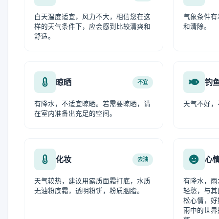
白天温度适宜，风力不大，相信您在这
气象条件有
样的天气条件下，应会感到比较清爽和
和清除。
舒适。
晾晒
钓
不宜
有降水，不适宜晾晒。若需要晾晒，请
天气不好，
在室内准备出充足的空间。
化妆
心
去油
天气较热，建议用露质面霜打底，水质
有降水，雨
无油粉底霜，透明粉饼，粉质胭脂。
轻愁，与其
松心情，好
雨中的世界