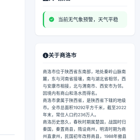
当前无气象预警，天气平稳
关于商洛市
商洛市位于陕西省东南部，地处秦岭山脉南
麓，东与河南省接壤，南与湖北省相邻，西
与安康市相接，北与渭南市、西安市为邻。
因境内有商山和洛水而得名。
商洛市隶属于陕西省，是陕西省下辖的地级
市。全市总面积19292平方千米，截至2022
年末，常住人口约236万人。
商洛历史悠久，春秋时期属楚国，战国时归
秦国，秦置商县，隋设商州，明清时期为商
州直隶州，民国初年改称商县，1988年撤县