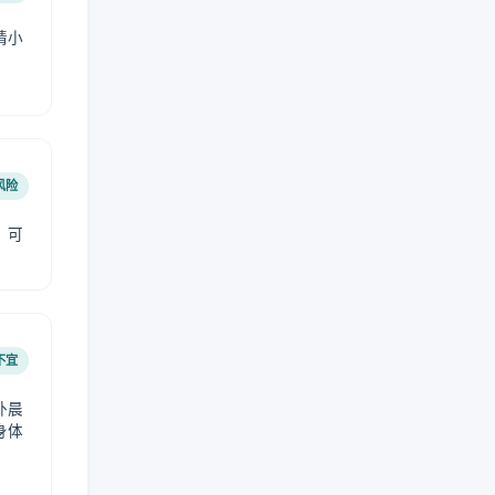
请小
风险
，可
不宜
外晨
身体