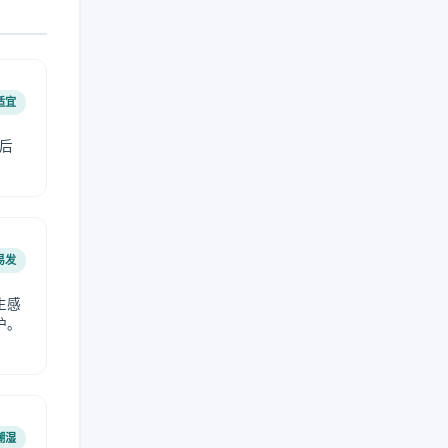
适宜
后
易发
生感
护。
潮湿