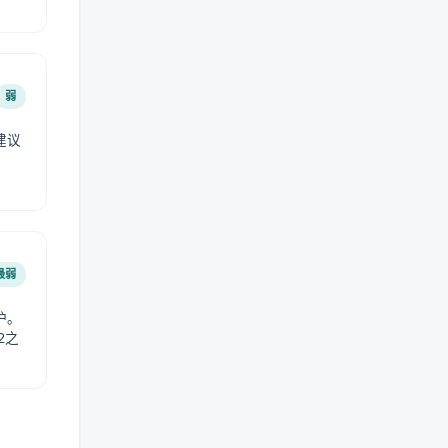
弱
建议
。
最弱
护。
2之