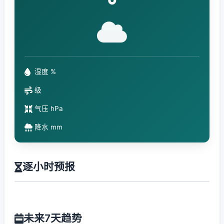
°
湿度 %
级
气压 hPa
降水 mm
逐小时预报
未来7天趋势