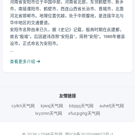
河南省安阳市位于中国中部，河南省北部，东邻鹤壁市、新乡
市，南接濮阳市、鹤壁市，西连山西省长治市、晋城市，北靠
河北省邯郸市。地理位置优越，处于中原腹地，是连接华北与
华中地区的交通要道。
安阳市名称由来已久，据《史记》记载，殷商时期在此建都，
故名“殷墟”。后因避讳改称“安阳县”，简称“安阳”。1986年撤县
设市，正式命名为安阳市。
...
查看更多介绍
友情链接
cylkh天气网
kjwsj天气网
bbjqq天气网
suhefj天气网
lxyzmn天气网
xfucpghg天气网
© 2026 c7598天气网.
鄂ICP备2025098677号-1