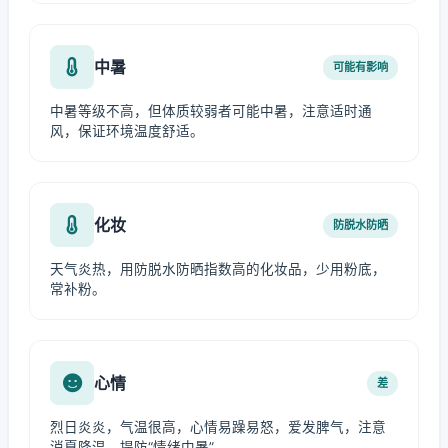
中暑
可能有影响
中暑等级不高，但体质较弱者可能中暑，注意适时通
风，保证环境温度舒适。
化妆
防脱水防晒
天气炎热，用防脱水防晒指数高的化妆品，少用粉底，
常补粉。
心情
差
烈日炎炎，气温很高，心情易躁易怒，爱发脾气，注意
消夏降温，提防“情绪中暑”。