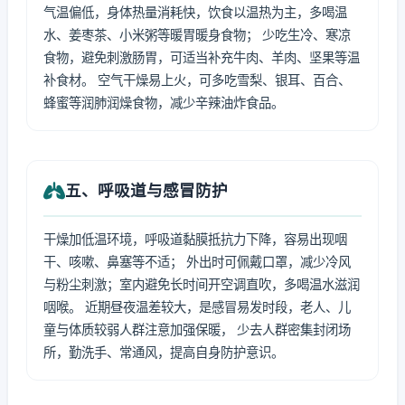
气温偏低，身体热量消耗快，饮食以温热为主，多喝温
水、姜枣茶、小米粥等暖胃暖身食物； 少吃生冷、寒凉
食物，避免刺激肠胃，可适当补充牛肉、羊肉、坚果等温
补食材。 空气干燥易上火，可多吃雪梨、银耳、百合、
蜂蜜等润肺润燥食物，减少辛辣油炸食品。
五、呼吸道与感冒防护
干燥加低温环境，呼吸道黏膜抵抗力下降，容易出现咽
干、咳嗽、鼻塞等不适； 外出时可佩戴口罩，减少冷风
与粉尘刺激；室内避免长时间开空调直吹，多喝温水滋润
咽喉。 近期昼夜温差较大，是感冒易发时段，老人、儿
童与体质较弱人群注意加强保暖， 少去人群密集封闭场
所，勤洗手、常通风，提高自身防护意识。