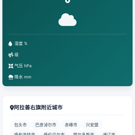
°
湿度 %
级
气压 hPa
降水 mm
阿拉善右旗附近城市
包头市
巴彦淖尔市
赤峰市
兴安盟
呼和浩特市
呼伦贝尔市
鄂尔多斯市
通辽市