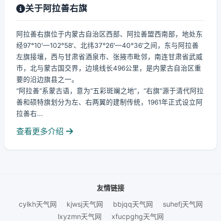
关于阿拉善右旗
阿拉善右旗位于内蒙古自治区西部、阿拉善盟西南部，地处东
经97°10′—102°58′、北纬37°26′—40°36′之间，东与阿拉善
左旗接壤，西与甘肃省酒泉市、张掖市毗邻，南连甘肃省武威
市，北与蒙古国交界，边境线长496公里，是内蒙古自治区重
要的沿边旗县之一。
“阿拉善”系蒙古语，意为“五彩斑斓之地”，“右旗”源于清代阿拉
善和硕特旗划分为左、右两翼的建制传统，1961年正式设立阿
拉善右...
查看更多介绍
友情链接
cylkh天气网
kjwsj天气网
bbjqq天气网
suhefj天气网
lxyzmn天气网
xfucpghg天气网