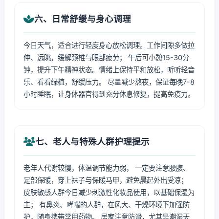
六、日常舒缓与身心调理
今日天气，适合进行轻度身心放松调理。工作间隙多做拉
伸、远眺，缓解颈椎与眼部疲劳； 午后可小憩15-30分
钟，提升下午精神状态。情绪上保持平和放松，听听轻音
乐、看看绿植，舒缓压力。 尽量减少熬夜，保证每晚7-8
小时睡眠，让身体器官得到充分休息修复，提高免疫力。
七、老人与特殊人群护理提示
老年人代谢较慢，体温调节能力弱， 一定要注意腰腹、
足部保暖，穿上袜子与保暖马甲，避免晨起外出受凉；
皮肤敏感人群今日减少刺激性化妆品使用，以基础保湿为
主； 有鼻炎、哮喘的人群，在风大、干燥环境下加强防
护，随身携带常用药物。 居家注意防滑，尤其是潮湿天