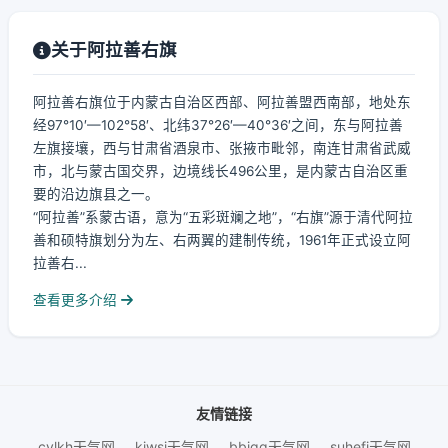
关于阿拉善右旗
阿拉善右旗位于内蒙古自治区西部、阿拉善盟西南部，地处东
经97°10′—102°58′、北纬37°26′—40°36′之间，东与阿拉善
左旗接壤，西与甘肃省酒泉市、张掖市毗邻，南连甘肃省武威
市，北与蒙古国交界，边境线长496公里，是内蒙古自治区重
要的沿边旗县之一。
“阿拉善”系蒙古语，意为“五彩斑斓之地”，“右旗”源于清代阿拉
善和硕特旗划分为左、右两翼的建制传统，1961年正式设立阿
拉善右...
查看更多介绍
友情链接
cylkh天气网
kjwsj天气网
bbjqq天气网
suhefj天气网