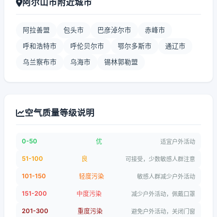
阿尔山市附近城市
阿拉善盟
包头市
巴彦淖尔市
赤峰市
呼和浩特市
呼伦贝尔市
鄂尔多斯市
通辽市
乌兰察布市
乌海市
锡林郭勒盟
空气质量等级说明
0-50
优
适宜户外活动
51-100
良
可接受，少数敏感人群注意
101-150
轻度污染
敏感人群减少户外活动
151-200
中度污染
减少户外活动，佩戴口罩
201-300
重度污染
避免户外活动，关闭门窗