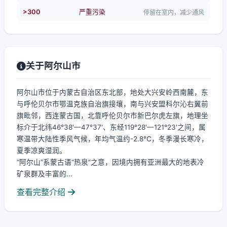
>300
严重污染
停留在室内，减少通风
关于阿尔山市
阿尔山市位于内蒙古自治区东北部，地处大兴安岭西南麓，东
与呼伦贝尔市鄂温克族自治旗接壤，南与兴安盟科尔沁右翼前
旗毗邻，西连蒙古国，北靠呼伦贝尔市新巴尔虎左旗，地理坐
标介于北纬46°38′—47°37′、东经119°28′—121°23′之间，属
寒温带大陆性季风气候，年均气温约-2.8℃，冬季漫长寒冷，
夏季凉爽湿润。
“阿尔山”系蒙古语“热泉”之意，因境内拥有亚洲最大的地表冷
矿泉群及丰富的...
查看完整介绍