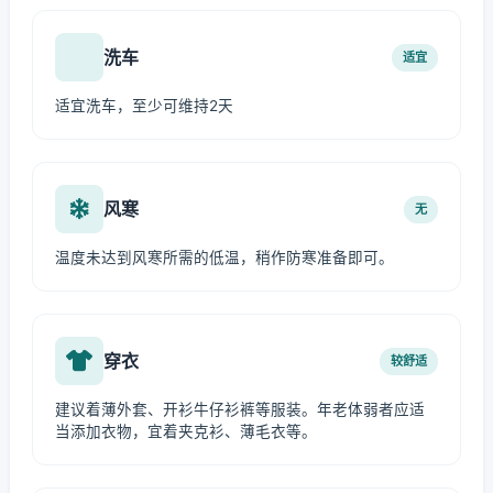
洗车
适宜
适宜洗车，至少可维持2天
风寒
无
温度未达到风寒所需的低温，稍作防寒准备即可。
穿衣
较舒适
建议着薄外套、开衫牛仔衫裤等服装。年老体弱者应适
当添加衣物，宜着夹克衫、薄毛衣等。