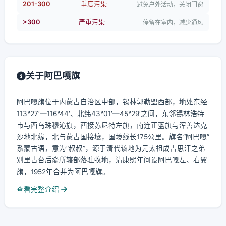
201-300
重度污染
避免户外活动，关闭门窗
>300
严重污染
停留在室内，减少通风
关于阿巴嘎旗
阿巴嘎旗位于内蒙古自治区中部，锡林郭勒盟西部，地处东经
113°27′—116°44′、北纬43°01′—45°29′之间，东邻锡林浩特
市与西乌珠穆沁旗，西接苏尼特左旗，南连正蓝旗与浑善达克
沙地北缘，北与蒙古国接壤，国境线长175公里。旗名“阿巴嘎”
系蒙古语，意为“叔叔”，源于清代该地为元太祖成吉思汗之弟
别里古台后裔所辖部落驻牧地，清康熙年间设阿巴嘎左、右翼
旗，1952年合并为阿巴嘎旗。
查看完整介绍