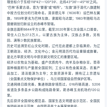
理坐标介于东经118°42′—120°39′、北纬43°36′—45°16′之间。
“巴林”系蒙古语，意为“要塞”或“哨所”，“左旗”源于清代八旗建制
中按方位划分的行政命名，清崇德元年（1636年）设巴林左翼
旗，1959年更名为巴林左旗，隶属昭乌达盟；1983年随昭乌达
盟撤销划归新设立的赤峰市管辖。
全旗总面积6644平方公里，截至2020年第七次全国人口普查，
常住人口为27.3万人，以蒙古族为主体，汉族占多数，另有
回、满等少数民族聚居。
历史可追溯至红山文化时期，辽代在此建都上京临潢府，为辽
王朝政治、经济、文化中心；金元明清历代均设重镇或旗署，
是北方草原文明与中原农耕文明交汇的重要区域。
经济以农牧业为基础，盛产优质肉牛、肉羊及杂粮杂豆，笤帚
苗种植面积与产量居全国前列；工业以有色金属采选、农畜产
品加工、清洁能源为主导；文旅资源丰富，拥有辽上京遗址
（全国重点文物保护单位）、乌兰坝国家级自然保护区等。
交通网络日趋完善，集通铁路穿境而过，G16丹锡高速、S206
省道及多条县乡公路构成陆路骨架，距赤峰玉龙机场约120公
里。
先后获评全国绿化模范县、国家生态文明建设示范区、全国民
族团结进步示范旗、中国笤帚苗之乡等荣誉称号。