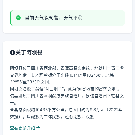
当前无气象预警，天气平稳
关于阿坝县
阿坝县位于四川省西北部，青藏高原东南缘，地处川甘青三省
交界地带。其地理坐标介于东经101°17′至102°38′，北纬
32°56′至33°30′之间。
阿坝之名源于藏语“阿曲坝子”，意为“河谷地带的富饶之地”。
该县隶属于四川省阿坝藏族羌族自治州，是该自治州下辖县之
一。
全县总面积约10435平方公里，总人口约为9.8万人（2022年
数据），以藏族为主体民族，还有羌族、汉族...
查看更多介绍