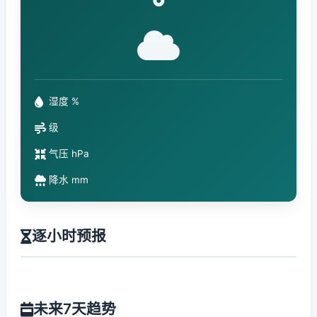
°
湿度 %
级
气压 hPa
降水 mm
逐小时预报
未来7天趋势