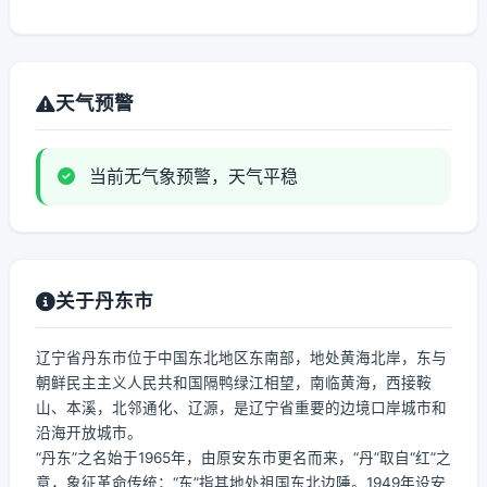
天气预警
当前无气象预警，天气平稳
关于丹东市
辽宁省丹东市位于中国东北地区东南部，地处黄海北岸，东与
朝鲜民主主义人民共和国隔鸭绿江相望，南临黄海，西接鞍
山、本溪，北邻通化、辽源，是辽宁省重要的边境口岸城市和
沿海开放城市。
“丹东”之名始于1965年，由原安东市更名而来，“丹”取自“红”之
意，象征革命传统；“东”指其地处祖国东北边陲。1949年设安