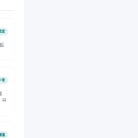
适宜
后
少发
较
，以
潮湿