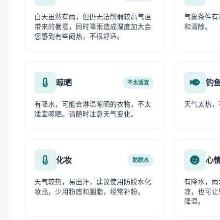
白天虽然有雨，但仍无法削弱较高气温
气象条件有
带来的暑意，同时降雨造成湿度加大会
和清除。
您感到有些闷热，不很舒适。
晾晒
钓
不太适宜
有降水，可能会淋湿晾晒的衣物，不太
天气太热，
适宜晾晒。请随时注意天气变化。
化妆
心
防脱水
天气较热，易出汗，建议使用防脱水化
有降水，雨
妆品，少用粉底和胭脂，经常补粉。
凉，也可让
降温。