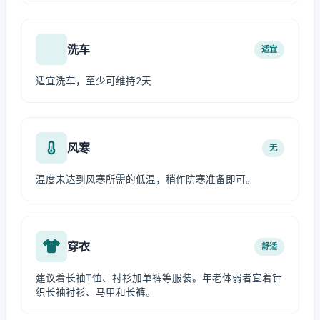
洗车
适宜
适宜洗车，至少可维持2天
风寒
无
温度未达到风寒所需的低温，稍作防寒准备即可。
穿衣
舒适
建议着长袖T恤、衬衫加单裤等服装。年老体弱者宜着针
织长袖衬衫、马甲和长裤。