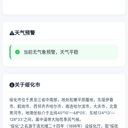
天气预警
当前无气象预警，天气平稳
关于绥化市
绥化市位于黑龙江省中南部，地处松嫩平原腹地，东接伊春
市、鹤岗市，西邻齐齐哈尔市，南连哈尔滨市、大庆市，北靠
黑河市，地理坐标介于北纬45°10′—48°05′、东经124°13′—
128°33′之间，属中温带大陆性季风气候。
“绥化”之名源于清光绪二十四年（1898年）设绥化厅，取“绥抚