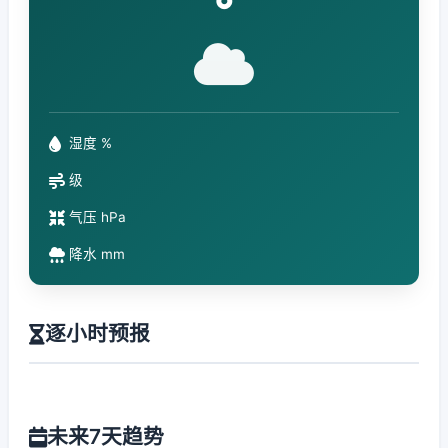
°
湿度 %
级
气压 hPa
降水 mm
逐小时预报
未来7天趋势