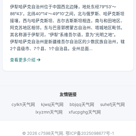
伊犁哈萨克自治州位于中国西北边陲，地处东经79°53′～
86°43′，北纬40°14′～49°10′之间，北与俄罗斯、哈萨克斯坦
接壤，西与哈萨克斯坦、吉尔吉斯斯坦相连，南与和田地区、
阿克苏地区相邻，东与巴音郭楞蒙古自治州、塔城地区毗邻。
其名称源于伊犁河，“伊犁”系维吾尔语，意为“光明之地”。
伊犁哈萨克自治州是新疆维吾尔自治区的少数民族自治州，辖
2个县级市、7个县、1个自治县。全州总面...
查看更多介绍
友情链接
cylkh天气网
kjwsj天气网
bbjqq天气网
suhefj天气网
lxyzmn天气网
xfucpghg天气网
© 2026 c7598天气网.
鄂ICP备2025098677号-1