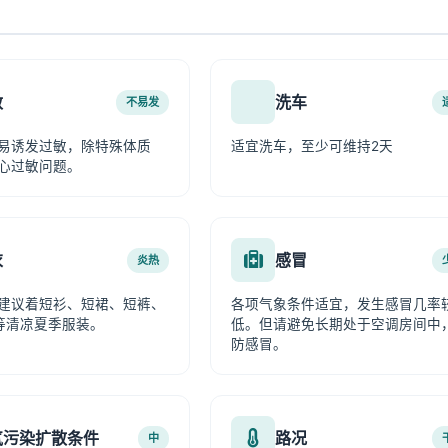
敏
洗车
不易发
易诱发过敏，除特殊体质
适宜洗车，至少可维持2天
心过敏问题。
衣
感冒
炎热
建议着短衫、短裙、短裤、
各项气象条件适宜，发生感冒几率
等清凉夏季服装。
低。但请避免长期处于空调房间中
防感冒。
气污染扩散条件
路况
中