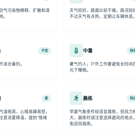
空气污染物稀释、扩散和清
天气较好，路面比较干燥，路况较
响。
不过天气有点热，定期让车辆休息
鱼
中暑
不宜
较
不适合垂钓。
暑气灼人，户外工作要避免长时间
光下曝晒。
情
晨练
差
较
气温很高，心情易躁易怒，
早晨气象条件较适宜晨练，但风力
注意消夏降温，提防“情绪
大，晨练时请注意选择避风的地点
免迎风锻炼。