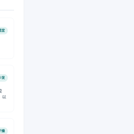
适宜
少发
较
，以
干燥