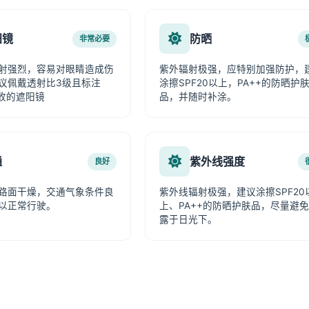
阳镜
防晒
非常必要
射强烈，容易对眼睛造成伤
紫外辐射极强，应特别加强防护，
议佩戴透射比3级且标注
涂擦SPF20以上，PA++的防晒护
吸收的遮阳镜
品，并随时补涂。
通
紫外线强度
良好
路面干燥，交通气象条件良
紫外线辐射极强，建议涂擦SPF20
以正常行驶。
上、PA++的防晒护肤品，尽量避
露于日光下。