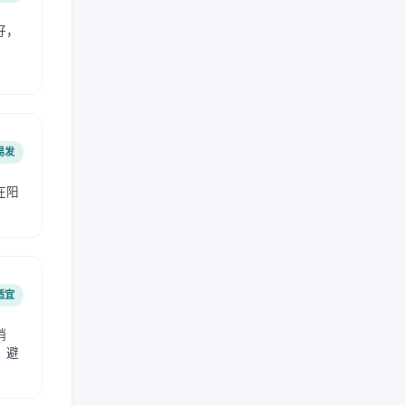
好，
。
易发
在阳
适宜
稍
，避