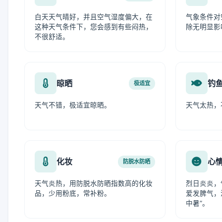
白天天气晴好，并且空气湿度偏大，在
气象条件对
这种天气条件下，您会感到有些闷热，
除无明显影
不很舒适。
晾晒
钓
极适宜
天气不错，极适宜晾晒。
天气太热，
化妆
心
防脱水防晒
天气炎热，用防脱水防晒指数高的化妆
烈日炎炎，
品，少用粉底，常补粉。
爱发脾气，
中暑”。