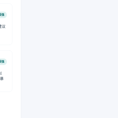
极强
建议
肤
很强
以
免暴