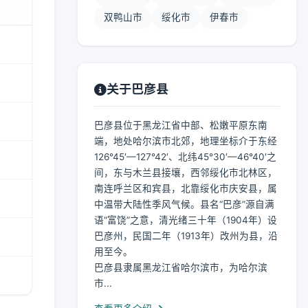
双鸭山市
绥化市
伊春市
关于巴彦县
巴彦县位于黑龙江省中部、松嫩平原东南
端，地处哈尔滨市北郊，地理坐标介于东经
126°45′—127°42′、北纬45°30′—46°40′之
间，东与木兰县接壤，西邻绥化市北林区，
南连呼兰区和宾县，北靠绥化市庆安县，属
中温带大陆性季风气候。县名“巴彦”源自满
语“富饶”之意，清光绪三十年（1904年）设
巴彦州，民国二年（1913年）改州为县，沿
用至今。
巴彦县隶属黑龙江省哈尔滨市，为哈尔滨
市...