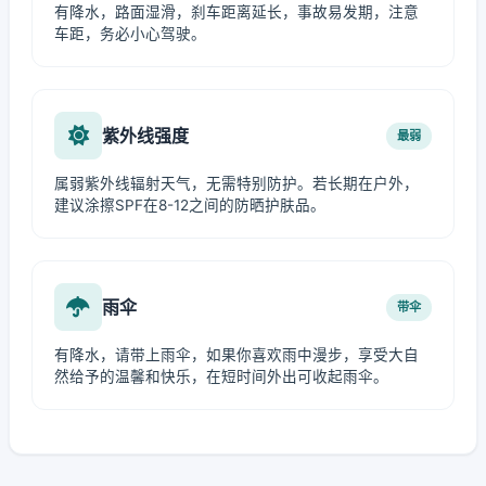
有降水，路面湿滑，刹车距离延长，事故易发期，注意
车距，务必小心驾驶。
紫外线强度
最弱
属弱紫外线辐射天气，无需特别防护。若长期在户外，
建议涂擦SPF在8-12之间的防晒护肤品。
雨伞
带伞
有降水，请带上雨伞，如果你喜欢雨中漫步，享受大自
然给予的温馨和快乐，在短时间外出可收起雨伞。