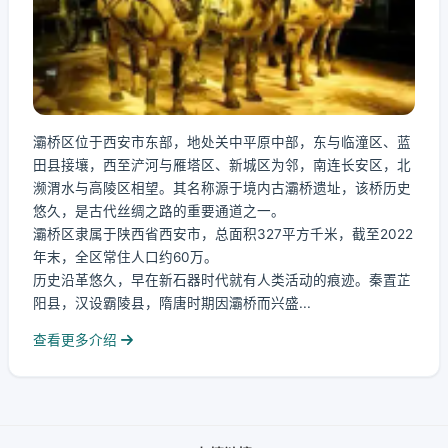
灞桥区位于西安市东部，地处关中平原中部，东与临潼区、蓝
田县接壤，西至浐河与雁塔区、新城区为邻，南连长安区，北
濒渭水与高陵区相望。其名称源于境内古灞桥遗址，该桥历史
悠久，是古代丝绸之路的重要通道之一。
灞桥区隶属于陕西省西安市，总面积327平方千米，截至2022
年末，全区常住人口约60万。
历史沿革悠久，早在新石器时代就有人类活动的痕迹。秦置芷
阳县，汉设霸陵县，隋唐时期因灞桥而兴盛...
查看更多介绍