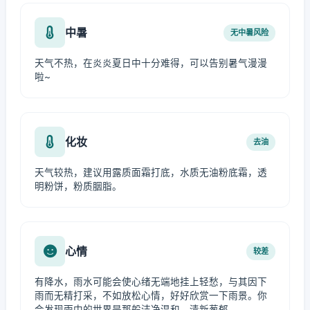
中暑
无中暑风险
天气不热，在炎炎夏日中十分难得，可以告别暑气漫漫
啦~
化妆
去油
天气较热，建议用露质面霜打底，水质无油粉底霜，透
明粉饼，粉质胭脂。
心情
较差
有降水，雨水可能会使心绪无端地挂上轻愁，与其因下
雨而无精打采，不如放松心情，好好欣赏一下雨景。你
会发现雨中的世界是那般洁净温和、清新葱郁。