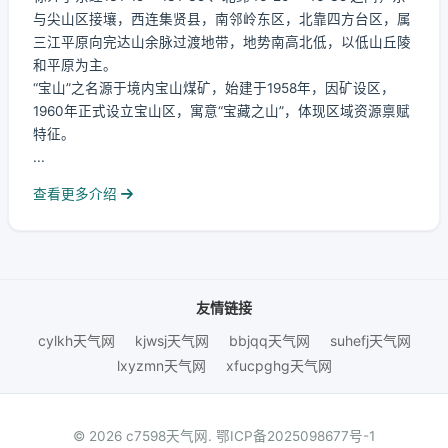
与尖山区接壤，西连集贤县，南邻岭东区，北靠四方台区，属
三江平原向完达山余脉过渡地带，地势南高北低，以低山丘陵
和平原为主。
“宝山”之名源于境内宝山煤矿，始建于1958年，因矿设区，
1960年正式设立宝山区，寓意“宝藏之山”，体现区域资源禀赋
特征。
...
查看更多介绍
友情链接
cylkh天气网
kjwsj天气网
bbjqq天气网
suhefj天气网
lxyzmn天气网
xfucpghg天气网
© 2026 c7598天气网.
鄂ICP备2025098677号-1