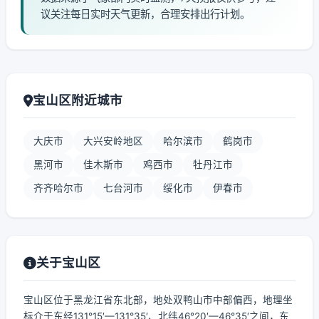
议关注每日实时天气更新，合理安排出行计划。
宝山区附近城市
大庆市
大兴安岭地区
哈尔滨市
鹤岗市
黑河市
佳木斯市
鸡西市
牡丹江市
齐齐哈尔市
七台河市
绥化市
伊春市
关于宝山区
宝山区位于黑龙江省东北部，地处双鸭山市中部偏西，地理坐
标介于东经131°15′—131°35′、北纬46°20′—46°35′之间，东