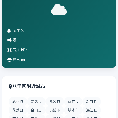
湿度 %
级
气压 hPa
降水 mm
八里区附近城市
彰化县
嘉义市
嘉义县
新竹市
新竹县
花莲县
金门县
高雄市
基隆市
连江县