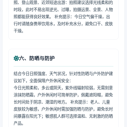
照、登山观景、近郊短途出游：拍照建议选择光线柔和的
时段，此时不易出现逆光、过曝，拍摄远景、全景、人物
照都能获得良好效果。 补充提示：今日空气偏干燥，出
行时请随身携带饮用水，及时补充水分，避免口干、皮肤
干燥。
六、防晒与防护
结合今日日照强度、天气状况，针对性防晒与户外防护建
议如下，全面保障户外休闲安全：
今日光照柔和，多云或阴天，紫外线辐射较弱，无需刻意
涂抹防晒霜，户外休闲时可简单防护，佩戴遮阳帽，避免
长时间处于阴凉、潮湿的地方。 补充提示：老人、儿童
皮肤较为敏感，户外休闲时需加强防晒与防护，避免长时
间暴露在阳光下；敏感肌人群可选择温和、无刺激的防晒
产品。