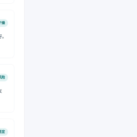
干燥
好。
风险
友
适宜