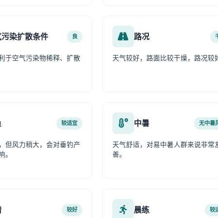
气污染扩散条件
路况
良
利于空气污染物稀释、扩散
天气较好，路面比较干燥，路况较
鱼
中暑
较适宜
无中暑
，但风力稍大，会对垂钓产
天气舒适，对易中暑人群来说非常
响。
善。
情
晨练
较好
较