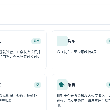
敏
洗车
易发
诱发过敏，宜穿长衣长裤并
适宜洗车，至少可维持4天
和口罩，外出归来时及时清
。
衣
感冒
热
议着短裙、短裤、短薄外
相对于今天将会出现大幅度降温，
夏季服装。
较强，易发生感冒，请注意适当增
服。