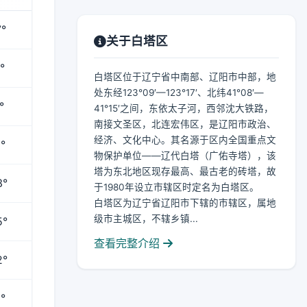
°
关于白塔区
°
白塔区位于辽宁省中南部、辽阳市中部，地
处东经123°09′—123°17′、北纬41°08′—
°
41°15′之间，东依太子河，西邻沈大铁路，
南接文圣区，北连宏伟区，是辽阳市政治、
经济、文化中心。其名源于区内全国重点文
°
物保护单位——辽代白塔（广佑寺塔），该
塔为东北地区现存最高、最古老的砖塔，故
3°
于1980年设立市辖区时定名为白塔区。
白塔区为辽宁省辽阳市下辖的市辖区，属地
级市主城区，不辖乡镇...
5°
查看完整介绍
2°
°