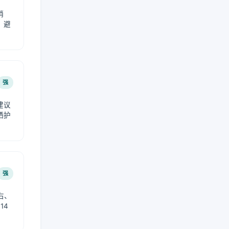
稍
，避
强
建议
晒护
强
右、
14