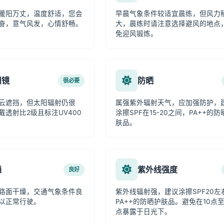
暖阳万丈，温度舒适，您会
早晨气象条件较适宜晨练，但风力
奋，意气风发，心情舒畅。
大，晨练时请注意选择避风的地点
免迎风锻炼。
阳镜
防晒
很必要
云遮挡，但太阳辐射仍很
属强紫外辐射天气，应加强防护，
戴透射比2级且标注UV400
涂擦SPF在15-20之间，PA++的防
肤品。
通
紫外线强度
良好
路面干燥，交通气象条件良
紫外线辐射强，建议涂擦SPF20左
以正常行驶。
PA++的防晒护肤品。避免在10点至
点暴露于日光下。