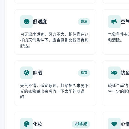
舒适度
空
舒适
白天温度适宜，风力不大，相信您在这
气象条件有
样的天气条件下，应会感到比较清爽和
和清除。
舒适。
晾晒
钓
适宜
天气不错，适宜晾晒。赶紧把久未见阳
较适合垂钓
光的衣物搬出来吸收一下太阳的味道
生一定的影
吧！
化妆
心
去油防晒