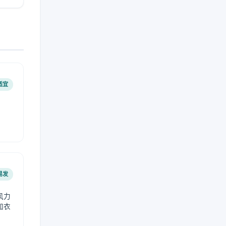
适宜
易发
风力
加衣