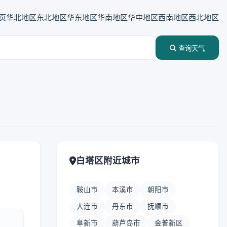
页
华北地区
东北地区
华东地区
华南地区
华中地区
西南地区
西北地区
查询天气
白塔区附近城市
鞍山市
本溪市
朝阳市
大连市
丹东市
抚顺市
阜新市
葫芦岛市
金普新区