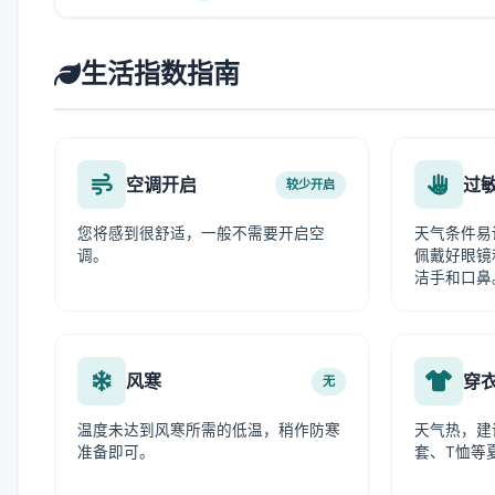
生活指数指南
空调开启
过
较少开启
您将感到很舒适，一般不需要开启空
天气条件易
调。
佩戴好眼镜
洁手和口鼻
风寒
穿
无
温度未达到风寒所需的低温，稍作防寒
天气热，建
准备即可。
套、T恤等