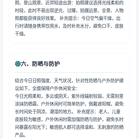
照、登山观景、近郊短途出游：拍照建议选择光线柔和的
时段，此时不易出现逆光、过曝，拍摄远景、全景、人物
照都能获得良好效果。 补充提示：今日空气偏干燥，出
行时请随身携带饮用水，及时补充水分，避免口干、皮肤
干燥。
六、防晒与防护
结合今日日照强度、天气状况，针对性防晒与户外防护建
议如下，全面保障户外休闲安全：
今日光照柔和，多云或阴天，紫外线辐射较弱，无需刻意
涂抹防晒霜，户外休闲时可简单防护，佩戴遮阳帽，避免
长时间处于阴凉、潮湿的地方。 补充提示：老人、儿童
皮肤较为敏感，户外休闲时需加强防晒与防护，避免长时
间暴露在阳光下；敏感肌人群可选择温和、无刺激的防晒
产品。