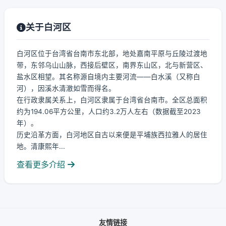
关于白河区
白河区位于台湾省台南市东北部，地处嘉南平原与丘陵过渡地
带，东邻乌山山脉，西接后壁区，南界东山区，北与新营区、
盐水区相望。其名称源自境内主要河流——白水溪（又称白
河），因溪水清澈如雪而得名。
在行政隶属关系上，白河区隶属于台湾省台南市。全区总面积
约为194.06平方公里，人口约3.2万人左右（数据截至2023
年）。
历史沿革方面，白河地区自古以来便是平埔族西拉雅人的居住
地。清康熙年...
查看更多介绍
友情链接