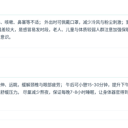
、咳嗽、鼻塞等不适； 外出时可佩戴口罩，减少冷风与粉尘刺激；
温差较大，是感冒易发时段，老人、儿童与体质较弱人群注意加强保
护意识。
、远眺，缓解颈椎与眼部疲劳； 午后可小憩15-30分钟，提升下
舒缓压力。 尽量减少熬夜，保证每晚7-8小时睡眠，让身体器官得