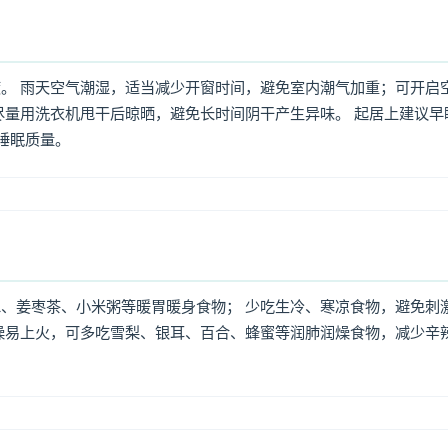
。 雨天空气潮湿，适当减少开窗时间，避免室内潮气加重；可开启
尽量用洗衣机甩干后晾晒，避免长时间阴干产生异味。 起居上建议早
高睡眠质量。
、姜枣茶、小米粥等暖胃暖身食物； 少吃生冷、寒凉食物，避免刺
燥易上火，可多吃雪梨、银耳、百合、蜂蜜等润肺润燥食物，减少辛