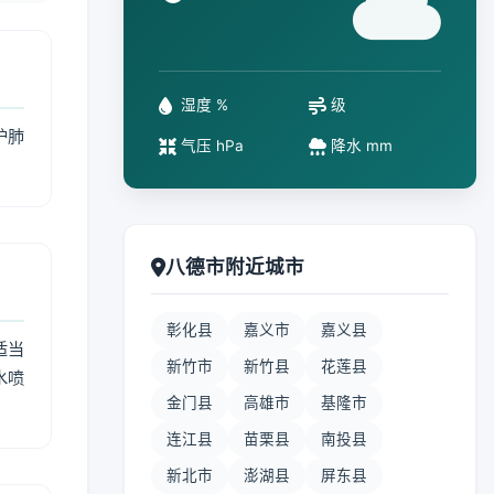
°
湿度 %
级
护肺
气压 hPa
降水 mm
八德市附近城市
彰化县
嘉义市
嘉义县
适当
新竹市
新竹县
花莲县
水喷
金门县
高雄市
基隆市
连江县
苗栗县
南投县
新北市
澎湖县
屏东县