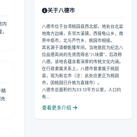
关于八德市
室内
八德市位于台湾桃园县西北部，地处台北盆
暖，
地南方边缘，东邻大溪镇，西接龟山乡，南
界中坜市，北与芦竹乡、桃园市相接。
其名源于清朝乾隆年间，当地居民为纪念八
位品德高尚的先贤而得名“八块厝”，后改称
八德。该地名蕴含着深厚的传统文化内涵。
在行政隶属关系上，八德市曾隶属于桃园
县，现为新北市（注：此处应更正为桃园
市，因桃园已升格为直辖市）。
八德市总面积约为33.12平方公里，人口约
午精
有...
到充
查看更多介绍