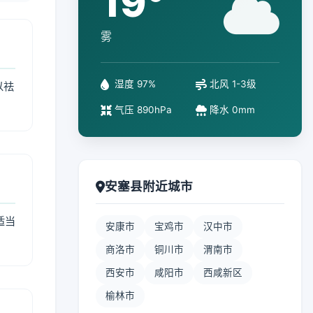
19°
雾
湿度 97%
北风 1-3级
以祛
气压 890hPa
降水 0mm
安塞县附近城市
适当
安康市
宝鸡市
汉中市
商洛市
铜川市
渭南市
西安市
咸阳市
西咸新区
榆林市