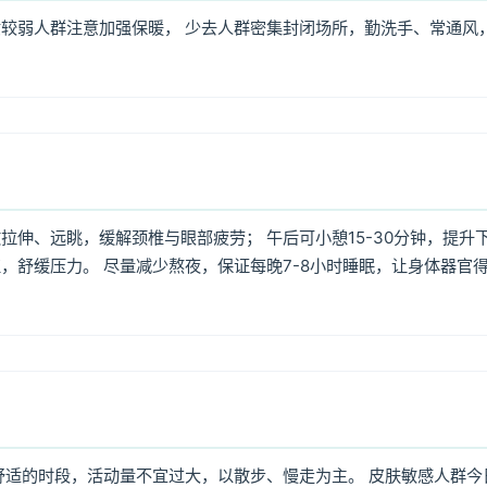
较弱人群注意加强保暖， 少去人群密集封闭场所，勤洗手、常通风
伸、远眺，缓解颈椎与眼部疲劳； 午后可小憩15-30分钟，提升
，舒缓压力。 尽量减少熬夜，保证每晚7-8小时睡眠，让身体器官
舒适的时段，活动量不宜过大，以散步、慢走为主。 皮肤敏感人群今