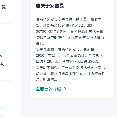
关于安塞县
，提
陕西省延安市安塞县位于陕北黄土高原中
部，地处东经109°18′-110°02′，北纬
36°30′-37°19′之间。其名称源于古代军事
防御体系中的“塞”，因境内有古长城遗址而
得名。
安塞县隶属于陕西省延安市，总面积为
2950平方公里。截至最新统计，全县总人
下午
口约为28万人，其中农业人口占比较大。
得到
安塞历史悠久，早在新石器时代就有人类活
动痕迹。秦汉时期属上郡管辖，隋唐时设县
治，明清时...
查看更多介绍
日