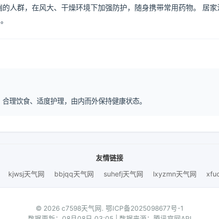
喘的人群，在风大、干燥环境下加强防护，随身携带常用药物。 居家
倒。
息、合理饮食、适度护理，由内而外保持健康状态。
友情链接
kjwsj天气网
bbjqq天气网
suhefj天气网
lxyzmn天气网
xf
© 2026 c7598天气网.
鄂ICP备2025098677号-1
数据更新：08月08日 03:05 | 数据来源：腾讯官网API