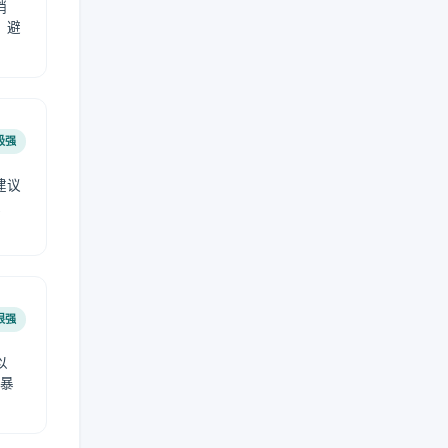
稍
，避
极强
建议
肤
很强
以
免暴