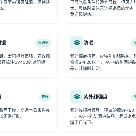
注意室内通风降温，保持淡
早晨气象条件较适宜晨练，但风力
态。
大，晨练时请注意选择避风的地点
免迎风锻炼。
阳镜
防晒
很必要
朗，太阳辐射很强，建议佩
紫外辐射极强，应特别加强防护，
级且标注UV400的遮阳镜
涂擦SPF20以上，PA++的防晒护
品，并随时补涂。
通
紫外线强度
良好
路面干燥，交通气象条件良
紫外线辐射极强，建议涂擦SPF20
以正常行驶。
上、PA++的防晒护肤品，尽量避
露于日光下。