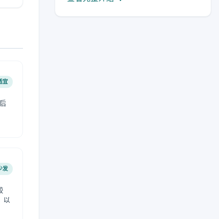
适宜
后
少发
较
，以