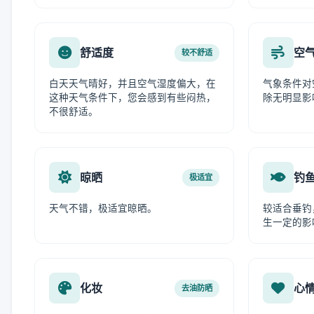
舒适度
空
较不舒适
白天天气晴好，并且空气湿度偏大，在
气象条件对
这种天气条件下，您会感到有些闷热，
除无明显影
不很舒适。
晾晒
钓
极适宜
天气不错，极适宜晾晒。
较适合垂钓
生一定的影
化妆
心
去油防晒