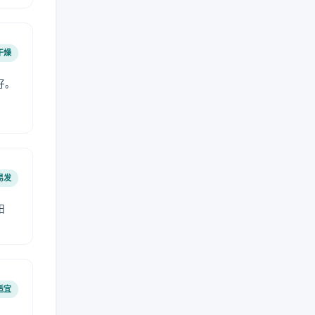
干燥
好。
易发
阳
适宜