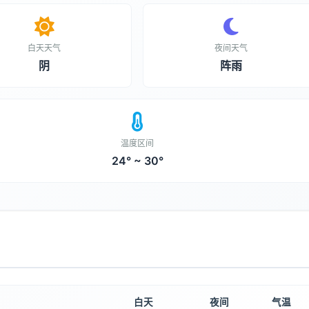
白天天气
夜间天气
阴
阵雨
温度区间
24° ~ 30°
白天
夜间
气温