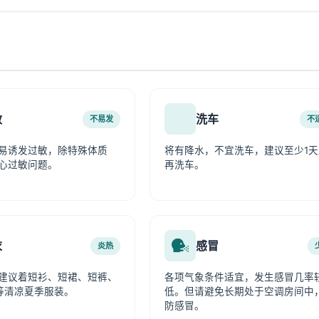
敏
洗车
不易发
不
易诱发过敏，除特殊体质
将有降水，不宜洗车，建议至少1天
心过敏问题。
再洗车。
衣
感冒
炎热
建议着短衫、短裙、短裤、
各项气象条件适宜，发生感冒几率
等清凉夏季服装。
低。但请避免长期处于空调房间中
防感冒。