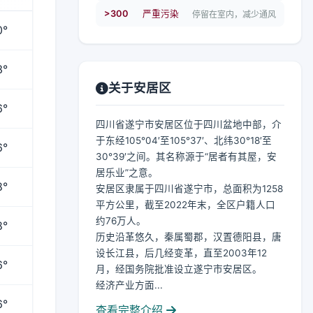
>300
严重污染
停留在室内，减少通风
0°
3°
关于安居区
6°
四川省遂宁市安居区位于四川盆地中部，介
于东经105°04′至105°37′、北纬30°18′至
6°
30°39′之间。其名称源于“居者有其屋，安
居乐业”之意。
8°
安居区隶属于四川省遂宁市，总面积为1258
平方公里，截至2022年末，全区户籍人口
约76万人。
8°
历史沿革悠久，秦属蜀郡，汉置德阳县，唐
设长江县，后几经变革，直至2003年12
6°
月，经国务院批准设立遂宁市安居区。
经济产业方面...
6°
查看完整介绍