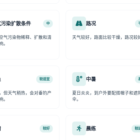
气污染扩散条件
路况
中
空气污染物稀释、扩散和清
天气较好，路面比较干燥，路况较
响。
鱼
中暑
较适宜
，但天气稍热，会对垂钓产
夏日炎炎，到户外要配搭帽子和遮
响。
伞。
情
晨练
较好
较