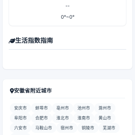
--
0°~0°
生活指数指南
安徽省附近城市
安庆市
蚌埠市
亳州市
池州市
滁州市
阜阳市
合肥市
淮北市
淮南市
黄山市
六安市
马鞍山市
宿州市
铜陵市
芜湖市