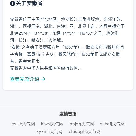
关于安徽省
安徽省位于中国华东地区，地处长江三角洲腹地，东邻江苏、
浙江，西接河南、湖北，南连江西，北靠山东，地理坐标介于
北纬29°41′—34°38′、东经114°54′—119°37′之间，地跨淮
河、长江、新安江三大流域。
“安徽”之名始于清康熙六年（1667年），取安庆府与徽州府首
字合称，寓意“安宁吉庆、徽风皖韵”。1952年正式成立安徽
省，省会合肥市。
安徽省为中华人民共和国省级行政区...
查看完整介绍
友情链接
cylkh天气网
kjwsj天气网
bbjqq天气网
suhefj天气网
lxyzmn天气网
xfucpghg天气网