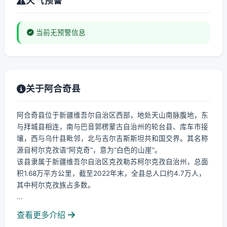
天气预警
当前无预警信息
关于阿合奇县
阿合奇县位于新疆维吾尔自治区西部，地处天山南脉腹地，东
与拜城县相连，南与巴音郭楞蒙古自治州的轮台县、库车市接
壤，西与乌什县毗邻，北与吉尔吉斯斯坦共和国交界。其名称
源自柯尔克孜语“阿克奇”，意为“白色的山崖”。
该县隶属于新疆维吾尔自治区克孜勒苏柯尔克孜自治州，总面
积1.68万平方公里，截至2022年末，全县总人口约4.7万人，
其中柯尔克孜族占多数。
...
查看更多介绍