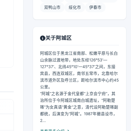
双鸭山市
绥化市
伊春市
关于阿城区
阿城区位于黑龙江省南部、松嫩平原与长白
山余脉过渡地带，地处东经126°53′—
127°37′、北纬45°10′—45°37′之间，东接
宾县，西连双城区，南邻五常市，北靠哈尔
滨市道外区及呼兰区，距哈尔滨市中心约45
公里。
“阿城”之名源于金代皇都“上京会宁府”，其
治所位于今阿城区城南白城遗址，“阿勒楚
喀”为女真语“黄金”之意，清代设阿勒楚喀副
都统，后演变为“阿城”。1987年撤县设市，
2...