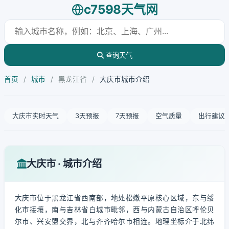
c7598天气网
查询天气
首页
/
城市
/
黑龙江省
/
大庆市城市介绍
大庆市实时天气
3天预报
7天预报
空气质量
出行建议
大庆市 · 城市介绍
大庆市位于黑龙江省西南部，地处松嫩平原核心区域，东与绥
化市接壤，南与吉林省白城市毗邻，西与内蒙古自治区呼伦贝
尔市、兴安盟交界，北与齐齐哈尔市相连。地理坐标介于北纬