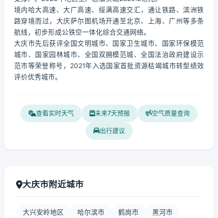
境内哈大高速、大广高速、绥满高速交汇，通让铁路、滨洲铁
路穿境而过，大庆萨尔图机场开通至北京、上海、广州等多条
航线，初步形成公铁空一体化综合交通网络。
大庆市先后获评全国文明城市、国家卫生城市、国家环保模范
城市、国家园林城市、全国双拥模范城、全国法治政府建设示
范市等荣誉称号，2021年入选国家首批资源枯竭城市转型绩效
评价优秀城市。
查看实时天气
未来7天预报
空气质量查询
出行建议
大庆市附近城市
大兴安岭地区
哈尔滨市
鹤岗市
黑河市