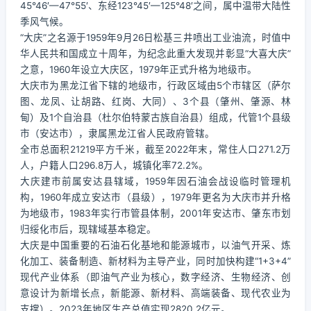
45°46′—47°55′、东经123°45′—125°48′之间，属中温带大陆性
季风气候。
“大庆”之名源于1959年9月26日松基三井喷出工业油流，时值中
华人民共和国成立十周年，为纪念此重大发现并彰显“大喜大庆”
之意，1960年设立大庆区，1979年正式升格为地级市。
大庆市为黑龙江省下辖的地级市，行政区域由5个市辖区（萨尔
图、龙凤、让胡路、红岗、大同）、3个县（肇州、肇源、林
甸）及1个自治县（杜尔伯特蒙古族自治县）组成，代管1个县级
市（安达市），隶属黑龙江省人民政府管辖。
全市总面积21219平方千米，截至2022年末，常住人口271.2万
人，户籍人口296.8万人，城镇化率72.2%。
大庆建市前属安达县辖域，1959年因石油会战设临时管理机
构，1960年成立安达市（县级），1979年更名为大庆市并升格
为地级市，1983年实行市管县体制，2001年安达市、肇东市划
归绥化市后，现辖域基本稳定。
大庆是中国重要的石油石化基地和能源城市，以油气开采、炼
化加工、装备制造、新材料为主导产业，同时加快构建“1+3+4”
现代产业体系（即油气产业为核心，数字经济、生物经济、创
意设计为新增长点，新能源、新材料、高端装备、现代农业为
支撑）。2023年地区生产总值实现2820.2亿元。