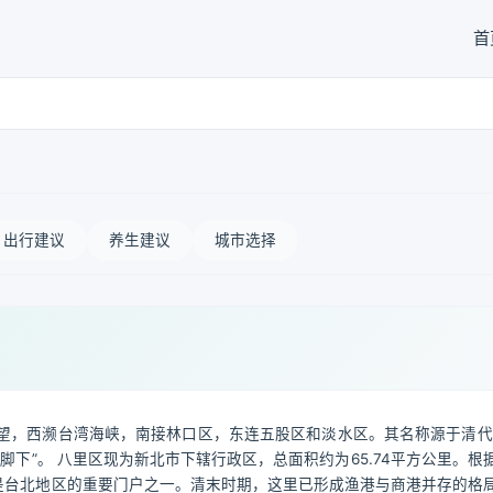
首
出行建议
养生建议
城市选择
望，西濒台湾海峡，南接林口区，东连五股区和淡水区。其名称源于清代
脚下”。 八里区现为新北市下辖行政区，总面积约为65.74平方公里。根
便是台北地区的重要门户之一。清末时期，这里已形成渔港与商港并存的格