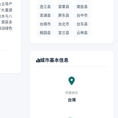
为主导产
连江县
苗栗县
南投县
了大量游
澎湖县
屏东县
台中市
淡水与八
，荣获多
台南市
台北市
台东县
推动绿色
桃园县
宜兰县
云林县
城市基本信息
所属省份
台湾