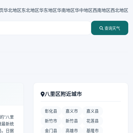
页
华北地区
东北地区
华东地区
华南地区
华中地区
西南地区
西北地区
查询天气
八里区附近城市
彰化县
嘉义市
嘉义县
的“八里
新竹市
新竹县
花莲县
据最新统
局。日据
金门县
高雄市
基隆市