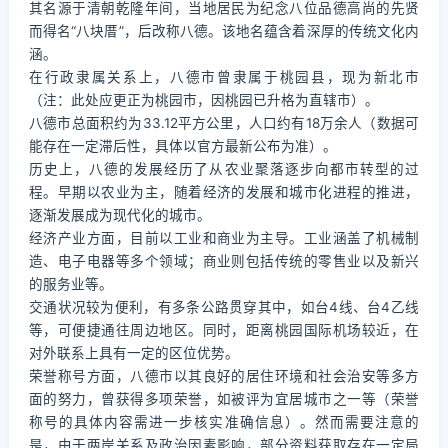
其名源于清朝乾隆年间，当地居民为纪念八位品德高尚的先贤
而得名“八块厝”，后改称八德。该地名蕴含着深厚的传统文化内
涵。
在行政隶属关系上，八德市曾隶属于桃园县，现为新北市
（注：此处应更正为桃园市，因桃园已升格为直辖市）。
八德市总面积约为33.12平方公里，人口约有18万余人（数据可
能存在一定滞后性，具体以官方最新公布为准）。
历史上，八德的发展经历了从农业聚落逐步向都市转型的过
程。早期以农业为主，随着经济的发展和城市化进程的推进，
逐渐发展成为现代化的城市。
经济产业方面，目前以工业和商业为主导。工业涵盖了机械制
造、电子电器等多个领域；商业则包括传统的零售业以及新兴
的服务业等。
交通状况较为便利，有多条公路贯穿其中，如台4线、台4乙线
等，可便捷通往周边地区。同时，距离桃园国际机场较近，在
对外联系上具有一定的区位优势。
荣誉称号方面，八德市以其良好的居住环境和社会治安等多方
面的努力，曾获得多项荣誉，如被评为宜居城市之一等（荣誉
称号的具体内容需进一步核实准确信息）。然而需要注意的
是，由于两岸关系及政治因素影响，部分资料获取存在一定局