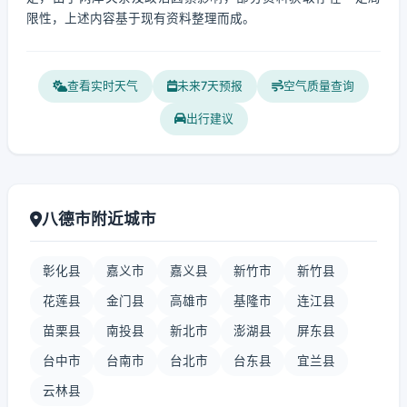
限性，上述内容基于现有资料整理而成。
查看实时天气
未来7天预报
空气质量查询
出行建议
八德市附近城市
彰化县
嘉义市
嘉义县
新竹市
新竹县
花莲县
金门县
高雄市
基隆市
连江县
苗栗县
南投县
新北市
澎湖县
屏东县
台中市
台南市
台北市
台东县
宜兰县
云林县