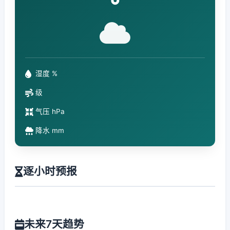
°
湿度 %
级
气压 hPa
降水 mm
逐小时预报
未来7天趋势