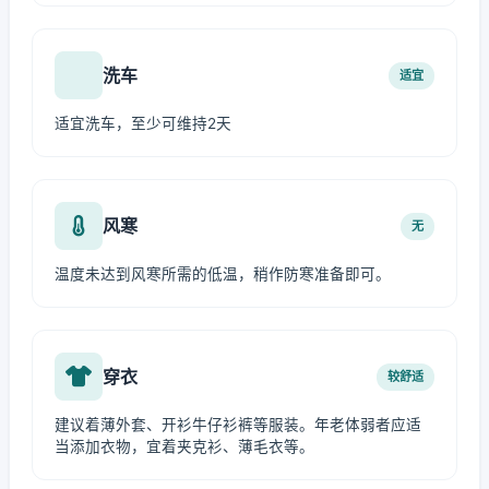
洗车
适宜
适宜洗车，至少可维持2天
风寒
无
温度未达到风寒所需的低温，稍作防寒准备即可。
穿衣
较舒适
建议着薄外套、开衫牛仔衫裤等服装。年老体弱者应适
当添加衣物，宜着夹克衫、薄毛衣等。