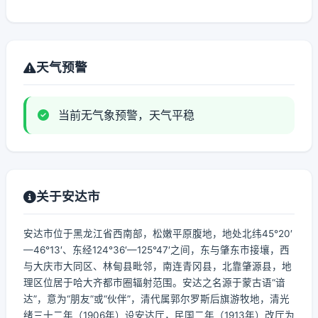
天气预警
当前无气象预警，天气平稳
关于安达市
安达市位于黑龙江省西南部，松嫩平原腹地，地处北纬45°20′
—46°13′、东经124°36′—125°47′之间，东与肇东市接壤，西
与大庆市大同区、林甸县毗邻，南连青冈县，北靠肇源县，地
理区位居于哈大齐都市圈辐射范围。安达之名源于蒙古语“谙
达”，意为“朋友”或“伙伴”，清代属郭尔罗斯后旗游牧地，清光
绪三十二年（1906年）设安达厅，民国二年（1913年）改厅为