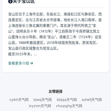
关于宝山区
宝山区位于上海市北部，东临长江、南接虹口区与静安区、西
连嘉定区、北与江苏省太仓市接壤，地处长江入海口南岸，是
上海连接长三角北翼的重要门户。其名源于明代所筑之“宝
山”，因明永乐十年（1412年）平江伯陈瑄于今高桥镇北筑土
山置烽火台以导航，赐名“宝山”，清雍正二年（1724年）设宝
山县，1988年撤县建区，2016年经国务院批准，原吴淞区、
宝山县行政区域整合为现宝山区。
截至2023年末，...
查看更多介绍
友情链接
cylkh天气网
kjwsj天气网
bbjqq天气网
suhefj天气网
lxyzmn天气网
xfucpghg天气网