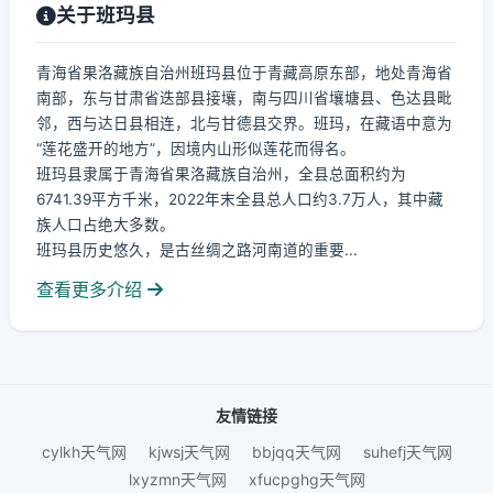
关于班玛县
青海省果洛藏族自治州班玛县位于青藏高原东部，地处青海省
南部，东与甘肃省迭部县接壤，南与四川省壤塘县、色达县毗
邻，西与达日县相连，北与甘德县交界。班玛，在藏语中意为
“莲花盛开的地方”，因境内山形似莲花而得名。
班玛县隶属于青海省果洛藏族自治州，全县总面积约为
6741.39平方千米，2022年末全县总人口约3.7万人，其中藏
族人口占绝大多数。
班玛县历史悠久，是古丝绸之路河南道的重要...
查看更多介绍
友情链接
cylkh天气网
kjwsj天气网
bbjqq天气网
suhefj天气网
lxyzmn天气网
xfucpghg天气网