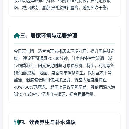
妆建议选择轻薄、持妆、带防晒值的底妆，搭配定妆散
粉，减少脱妆；唇部记得涂抹润唇膏，避免风吹干裂。
三、居家环境与起居护理
今日天气晴，适合合理安排居家环境打理，提升居住舒适
度。 建议开窗通风20-30分钟，让室内外空气流通，减
少细菌滋生；阳光充足时段可晾晒被褥、枕头，利用紫外
线杀菌除螨。 地面、桌面简单擦拭除尘，保持室内干净
整洁；湿度偏低时可使用加湿器，将室内湿度维持在
40%-60%更舒适。 起居上建议早睡早起，睡前用温水泡
脚10-15分钟，促进血液循环，提高睡眠质量。
四、饮食养生与补水建议