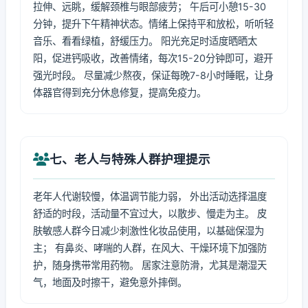
拉伸、远眺，缓解颈椎与眼部疲劳； 午后可小憩15-30
分钟，提升下午精神状态。情绪上保持平和放松，听听轻
音乐、看看绿植，舒缓压力。 阳光充足时适度晒晒太
阳，促进钙吸收，改善情绪，每次15-20分钟即可，避开
强光时段。 尽量减少熬夜，保证每晚7-8小时睡眠，让身
体器官得到充分休息修复，提高免疫力。
七、老人与特殊人群护理提示
老年人代谢较慢，体温调节能力弱， 外出活动选择温度
舒适的时段，活动量不宜过大，以散步、慢走为主。 皮
肤敏感人群今日减少刺激性化妆品使用，以基础保湿为
主； 有鼻炎、哮喘的人群，在风大、干燥环境下加强防
护，随身携带常用药物。 居家注意防滑，尤其是潮湿天
气，地面及时擦干，避免意外摔倒。