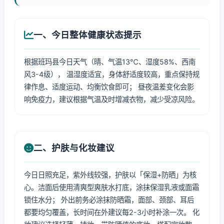
一、今日整体健康状态提示
根据班玛县今日天气（晴、气温13℃、湿度58%、西南
风3-4级）， 温湿度适宜，身体舒适度较高，重点保持规
律作息、适度运动、均衡饮食即可； 昼夜温差变化会影
响免疫力，建议根据气温及时增减衣物，减少受凉风险。
二、护肤与化妆建议
今日日照充足，紫外线较强，护肤以「保湿+防晒」为核
心。洁面后使用清爽型爽肤水打底，涂抹保湿乳液或面霜
锁住水分； 外出前务必涂抹防晒霜，面部、颈部、耳后
都要均匀覆盖，长时间在外建议每2-3小时补涂一次。 化