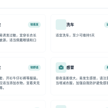
敏
洗车
较易发
易诱发过敏，宜穿长衣长
适宜洗车，至少可维持5天
敏源，适当佩戴眼镜和口
衣
感冒
较舒适
套、开衫牛仔衫裤等服装。
昼夜温差很大，易发生感冒，请注
应适当添加衣物，宜着夹克
当增减衣服，加强自我防护避免感
等。