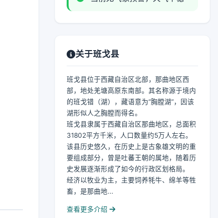
关于班戈县
班戈县位于西藏自治区北部，那曲地区西
部，地处羌塘高原东南部。其名称源于境内
的班戈错（湖），藏语意为“胸膛湖”，因该
湖形似人之胸膛而得名。
班戈县隶属于西藏自治区那曲地区，总面积
31802平方千米，人口数量约5万人左右。
该县历史悠久，在历史上是古象雄文明的重
要组成部分，曾是吐蕃王朝的属地，随着历
史发展逐渐形成了如今的行政区划格局。
经济以牧业为主，主要饲养牦牛、绵羊等牲
畜，是那曲地...
查看更多介绍