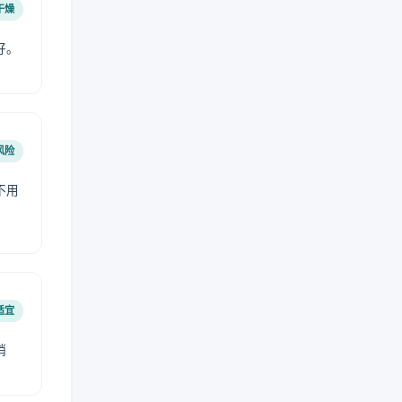
干燥
好。
风险
不用
适宜
稍