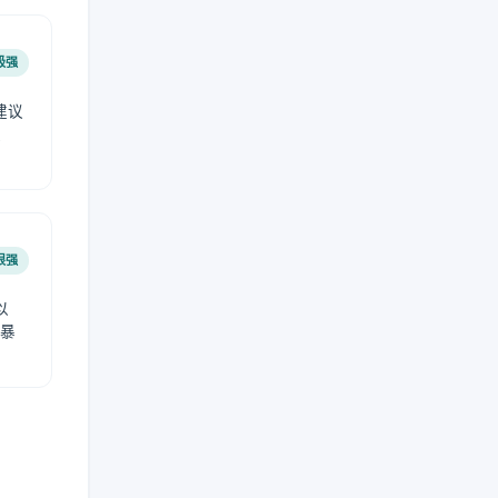
极强
建议
肤
很强
以
免暴