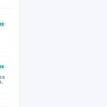
适宜
易发
意适
冒。