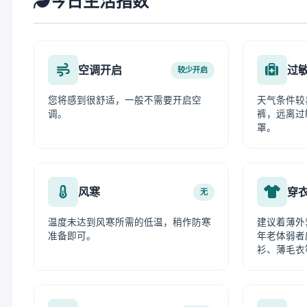
今日生活指数
空调开启
过
较少开启
您将感到很舒适，一般不需要开启空
天气条件较
调。
裤，远离过
罩。
风寒
穿
无
温度未达到风寒所需的低温，稍作防寒
建议着薄外
准备即可。
年老体弱者
衫、薄毛衣