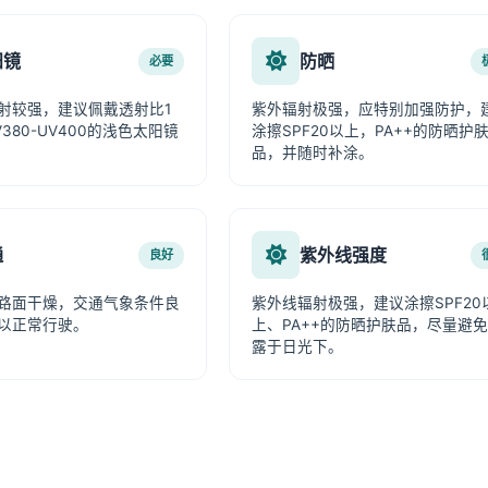
阳镜
防晒
必要
射较强，建议佩戴透射比1
紫外辐射极强，应特别加强防护，
380-UV400的浅色太阳镜
涂擦SPF20以上，PA++的防晒护
品，并随时补涂。
通
紫外线强度
良好
路面干燥，交通气象条件良
紫外线辐射极强，建议涂擦SPF20
以正常行驶。
上、PA++的防晒护肤品，尽量避
露于日光下。