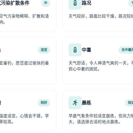
气污染扩散条件
路况
中
空气污染物稀释、扩散和清
天气较好，路面比较干燥，路况较
响。
鱼
中暑
适宜
无中暑
宜垂钓，愿您度过愉快的垂
天气舒适，令人神清气爽的一天，
担心中暑的困扰。
情
晨练
较好
较
温度适宜，心情会不错，学
早晨气象条件较适宜晨练，但风力
率较高。
大，请选择合适的地点晨练。