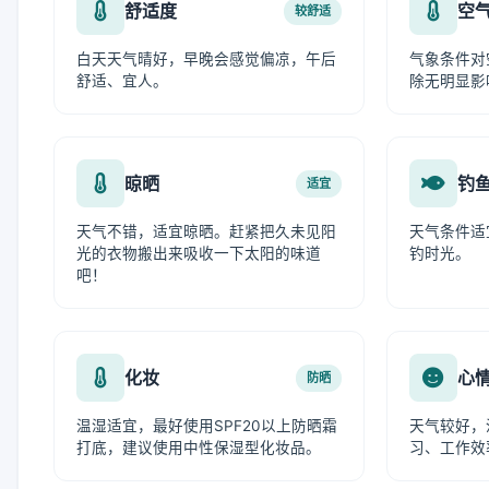
舒适度
空
较舒适
白天天气晴好，早晚会感觉偏凉，午后
气象条件对
舒适、宜人。
除无明显影
晾晒
钓
适宜
天气不错，适宜晾晒。赶紧把久未见阳
天气条件适
光的衣物搬出来吸收一下太阳的味道
钓时光。
吧！
化妆
心
防晒
温湿适宜，最好使用SPF20以上防晒霜
天气较好，
打底，建议使用中性保湿型化妆品。
习、工作效