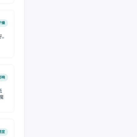
干燥
好。
影响
低
魔
适宜