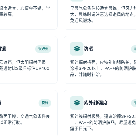
温度适宜，心情会不错，学
早晨气象条件较适宜晨练，但风力
率较高。
大，晨练时请注意选择避风的地点
免迎风锻炼。
阳镜
防晒
很必要
云遮挡，但太阳辐射仍很
紫外辐射极强，应特别加强防护，
戴透射比2级且标注UV400
涂擦SPF20以上，PA++的防晒护
品，并随时补涂。
通
紫外线强度
良好
路面干燥，交通气象条件良
紫外线辐射极强，建议涂擦SPF20
以正常行驶。
上、PA++的防晒护肤品，尽量避
露于日光下。