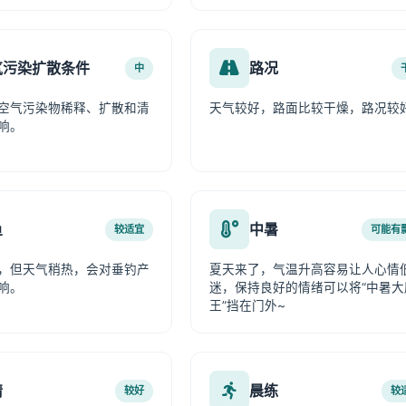
气污染扩散条件
路况
中
空气污染物稀释、扩散和清
天气较好，路面比较干燥，路况较
响。
鱼
中暑
较适宜
可能有
，但天气稍热，会对垂钓产
夏天来了，气温升高容易让人心情
响。
迷，保持良好的情绪可以将“中暑大
王”挡在门外~
情
晨练
较好
较