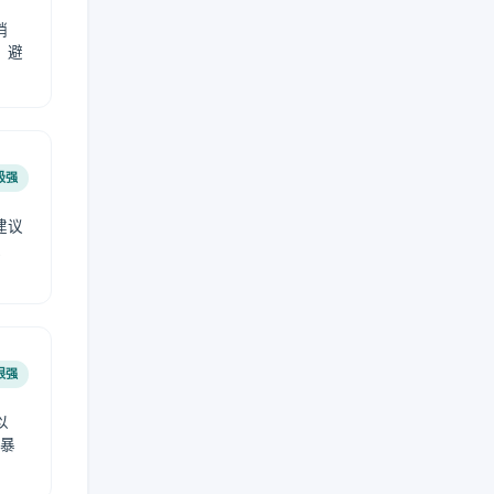
稍
，避
极强
建议
肤
很强
以
免暴