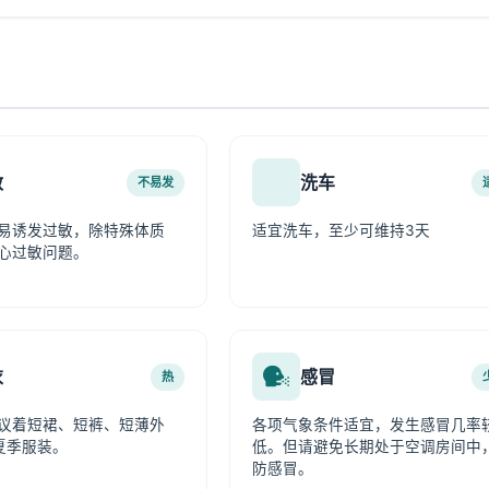
敏
洗车
不易发
易诱发过敏，除特殊体质
适宜洗车，至少可维持3天
心过敏问题。
衣
感冒
热
议着短裙、短裤、短薄外
各项气象条件适宜，发生感冒几率
夏季服装。
低。但请避免长期处于空调房间中
防感冒。