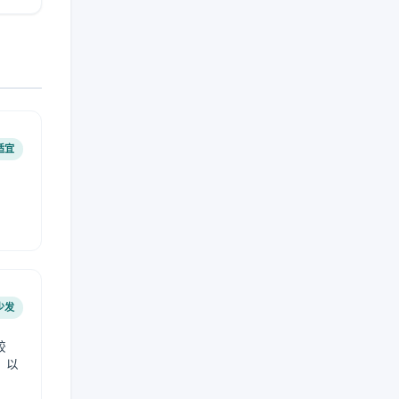
适宜
少发
较
，以