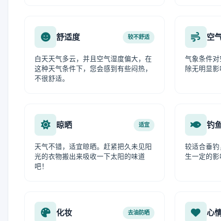
舒适度
空
较不舒适
白天天气多云，并且空气湿度偏大，在
气象条件对
这种天气条件下，您会感到有些闷热，
除无明显影
不很舒适。
晾晒
钓
适宜
天气不错，适宜晾晒。赶紧把久未见阳
较适合垂钓
光的衣物搬出来吸收一下太阳的味道
生一定的影
吧！
化妆
心
去油防晒