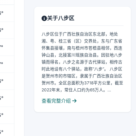
6°
关于八步区
6°
八步区位于广西壮族自治区东北部，地处
湘、粤、桂三省（区）交界处，东与广东省
7°
怀集县接壤，南与梧州市苍梧县相邻，西连
钟山县，北接富川瑶族自治县。因驻地八步
镇而得名，八步之名源于古代驿站，相传古
7°
时此地设有八个驿站，故称“八步”。 八步区
是贺州市的市辖区，隶属于广西壮族自治区
6°
贺州市。全区总面积为3718平方公里，截至
2022年末，常住人口约为65万人。...
5°
查看完整介绍
5°
5°