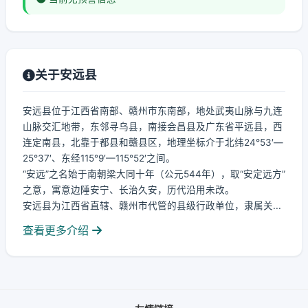
关于安远县
安远县位于江西省南部、赣州市东南部，地处武夷山脉与九连
山脉交汇地带，东邻寻乌县，南接会昌县及广东省平远县，西
连定南县，北靠于都县和赣县区，地理坐标介于北纬24°53′—
25°37′、东经115°9′—115°52′之间。
“安远”之名始于南朝梁大同十年（公元544年），取“安定远方”
之意，寓意边陲安宁、长治久安，历代沿用未改。
安远县为江西省直辖、赣州市代管的县级行政单位，隶属关...
查看更多介绍