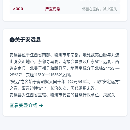
>300
严重污染
停留在室内，减少通风
关于安远县
安远县位于江西省南部、赣州市东南部，地处武夷山脉与九连
山脉交汇地带，东邻寻乌县，南接会昌县及广东省平远县，西
连定南县，北靠于都县和赣县区，地理坐标介于北纬24°53′—
25°37′、东经115°9′—115°52′之间。
“安远”之名始于南朝梁大同十年（公元544年），取“安定远方”
之意，寓意边陲安宁、长治久安，历代沿用未改。
安远县为江西省直辖、赣州市代管的县级行政单位，隶属关...
查看完整介绍