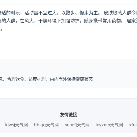
舒适的时段，活动量不宜过大，以散步、慢走为主。 皮肤敏感人群今
喘的人群，在风大、干燥环境下加强防护，随身携带常用药物。 居家
倒。
律作息、合理饮食、适度护理，由内而外保持健康状态。
友情链接
kjwsj天气网
bbjqq天气网
suhefj天气网
lxyzmn天气网
xf