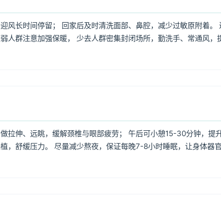
迎风长时间停留； 回家后及时清洗面部、鼻腔，减少过敏原附着。 
弱人群注意加强保暖， 少去人群密集封闭场所，勤洗手、常通风，
拉伸、远眺，缓解颈椎与眼部疲劳； 午后可小憩15-30分钟，提
植，舒缓压力。 尽量减少熬夜，保证每晚7-8小时睡眠，让身体器