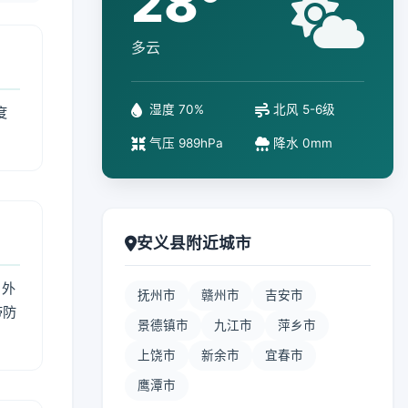
28°
多云
湿度 70%
北风 5-6级
度
气压 989hPa
降水 0mm
安义县附近城市
 外
抚州市
赣州市
吉安市
带防
景德镇市
九江市
萍乡市
上饶市
新余市
宜春市
鹰潭市