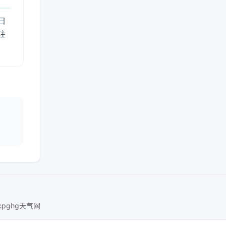
日
注
ucpghg天气网