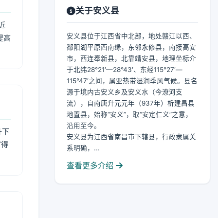
关于安义县
近
安义县位于江西省中北部，地处赣江以西、
提高
鄱阳湖平原西南缘，东邻永修县，南接高安
市，西连奉新县，北靠靖安县，地理坐标介
于北纬28°21′—28°43′、东经115°27′—
115°47′之间，属亚热带湿润季风气候。县名
源于境内古安义乡及安义水（今潦河支
流），自南唐升元元年（937年）析建昌县
地置县，始称“安义”，取“安定仁义”之意，
沿用至今。
升下
安义县为江西省南昌市下辖县，行政隶属关
官得
系明确，...
查看更多介绍