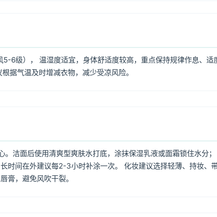
风5-6级）， 温湿度适宜，身体舒适度较高，重点保持规律作息、适
议根据气温及时增减衣物，减少受凉风险。
心。洁面后使用清爽型爽肤水打底，涂抹保湿乳液或面霜锁住水分；
长时间在外建议每2-3小时补涂一次。 化妆建议选择轻薄、持妆、
润唇膏，避免风吹干裂。