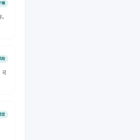
干燥
好。
风险
，可
适宜