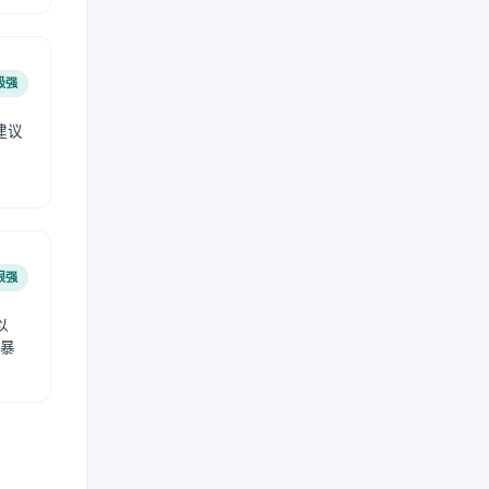
极强
建议
肤
很强
以
免暴