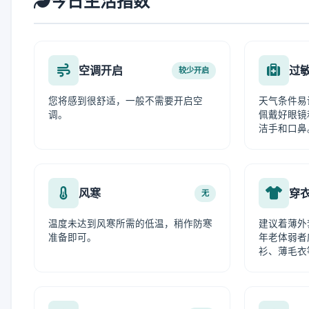
今日生活指数
空调开启
过
较少开启
您将感到很舒适，一般不需要开启空
天气条件易
调。
佩戴好眼镜
洁手和口鼻
风寒
穿
无
温度未达到风寒所需的低温，稍作防寒
建议着薄外
准备即可。
年老体弱者
衫、薄毛衣