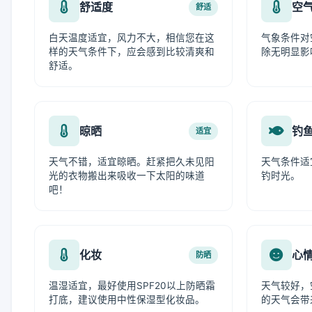
舒适度
空
舒适
白天温度适宜，风力不大，相信您在这
气象条件对
样的天气条件下，应会感到比较清爽和
除无明显影
舒适。
晾晒
钓
适宜
天气不错，适宜晾晒。赶紧把久未见阳
天气条件适
光的衣物搬出来吸收一下太阳的味道
钓时光。
吧！
化妆
心
防晒
温湿适宜，最好使用SPF20以上防晒霜
天气较好，
打底，建议使用中性保湿型化妆品。
的天气会带