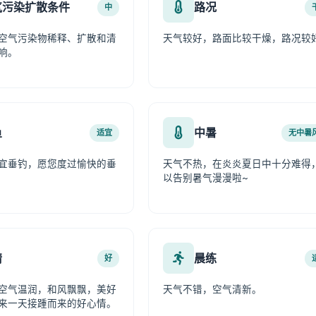
气污染扩散条件
路况
中
空气污染物稀释、扩散和清
天气较好，路面比较干燥，路况较
响。
鱼
中暑
适宜
无中暑
宜垂钓，愿您度过愉快的垂
天气不热，在炎炎夏日中十分难得
以告别暑气漫漫啦~
情
晨练
好
空气温润，和风飘飘，美好
天气不错，空气清新。
来一天接踵而来的好心情。