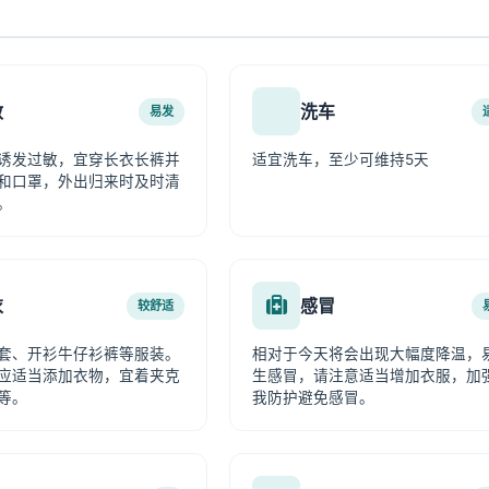
敏
洗车
易发
诱发过敏，宜穿长衣长裤并
适宜洗车，至少可维持5天
和口罩，外出归来时及时清
。
衣
感冒
较舒适
套、开衫牛仔衫裤等服装。
相对于今天将会出现大幅度降温，
应适当添加衣物，宜着夹克
生感冒，请注意适当增加衣服，加
等。
我防护避免感冒。