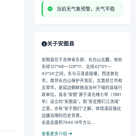
当前无气象预警，天气平稳
关于安图县
安图县位于吉林省东部、长白山北麓，地处
东经127°48′—129°11′、北纬42°01′—
43°24′之间，东与汪清县接壤，西连敦化
市，南邻长白山保护开发区，北靠舒兰市和
五常市，是延边朝鲜族自治州下辖的县级行
政单位。县名“安图”源于清光绪七年（1881
年）设立的“安图县”，取“安定图们江流域”
之意，亦有“安于图们”之解，体现清廷强化
边疆治理的历史背景。
全县总面积7444.19平方公...
查看更多介绍