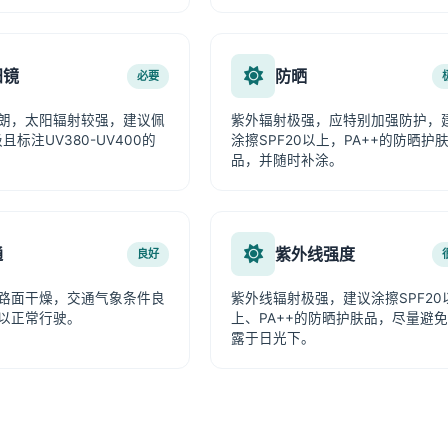
阳镜
防晒
必要
朗，太阳辐射较强，建议佩
紫外辐射极强，应特别加强防护，
且标注UV380-UV400的
涂擦SPF20以上，PA++的防晒护
品，并随时补涂。
通
紫外线强度
良好
路面干燥，交通气象条件良
紫外线辐射极强，建议涂擦SPF20
以正常行驶。
上、PA++的防晒护肤品，尽量避
露于日光下。