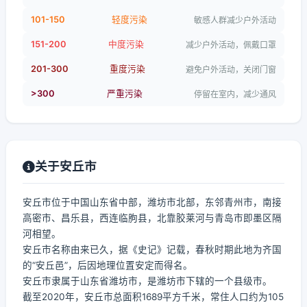
101-150
轻度污染
敏感人群减少户外活动
151-200
中度污染
减少户外活动，佩戴口罩
201-300
重度污染
避免户外活动，关闭门窗
>300
严重污染
停留在室内，减少通风
关于安丘市
安丘市位于中国山东省中部，潍坊市北部，东邻青州市，南接
高密市、昌乐县，西连临朐县，北靠胶莱河与青岛市即墨区隔
河相望。
安丘市名称由来已久，据《史记》记载，春秋时期此地为齐国
的“安丘邑”，后因地理位置安定而得名。
安丘市隶属于山东省潍坊市，是潍坊市下辖的一个县级市。
截至2020年，安丘市总面积1689平方千米，常住人口约为105