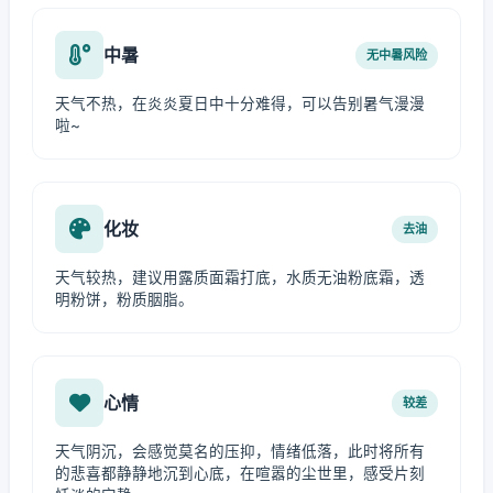
中暑
无中暑风险
天气不热，在炎炎夏日中十分难得，可以告别暑气漫漫
啦~
化妆
去油
天气较热，建议用露质面霜打底，水质无油粉底霜，透
明粉饼，粉质胭脂。
心情
较差
天气阴沉，会感觉莫名的压抑，情绪低落，此时将所有
的悲喜都静静地沉到心底，在喧嚣的尘世里，感受片刻