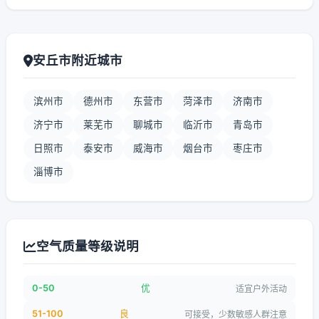
安丘市附近城市
滨州市
德州市
东营市
菏泽市
济南市
济宁市
莱芜市
聊城市
临沂市
青岛市
日照市
泰安市
威海市
烟台市
枣庄市
淄博市
空气质量等级说明
0-50
优
适宜户外活动
51-100
良
可接受，少数敏感人群注意